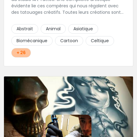
évidente lie ces compères qui nous régalent avec
des tatouages créatifs. Toutes leurs créations sont
uniques et réalisées dans le respect des règles
d'hygiène les plus strictes. Du new-school, du old
Abstrait
Animal
Asiatique
school, fantasy ou encore réaliste, Niko, Anthony,
Cody et les nombreux Guest seront adapter vos
Biomécanique
Cartoon
Celtique
idées en tatouages uniques et créatifs.
+ 26