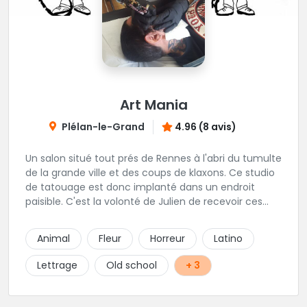
Art Mania
Plélan-le-Grand
4.96 (8 avis)
Un salon situé tout prés de Rennes à l'abri du tumulte
de la grande ville et des coups de klaxons. Ce studio
de tatouage est donc implanté dans un endroit
paisible. C'est la volonté de Julien de recevoir ces
clients au calme. On ne peut que lui donner raison,
ces pièces sont réalisés avec précision, et les gens
Animal
Fleur
Horreur
Latino
n'hésitent pas à venir de loin pour profiter de ces
talents. L'équipe est complétée par Alan qui
Lettrage
Old school
+ 3
s'occupe du piercing et Magali pour le maquillage
permanent.