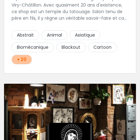
Viry-Châtillon. Avec quasiment 20 ans d'existence,
ce shop est un temple du tatouage. Salon tenu de
père en fils, il y règne un véritable savoir-faire et ca
ressort d'ailleurs sur les magnifiques créations
réalisés par les tatoueurs du shop. N'hésitez-plus,
Abstrait
Animal
Asiatique
Squal Tattoo est un véritable institution du tatouage
!!
Biomécanique
Blackout
Cartoon
+ 20