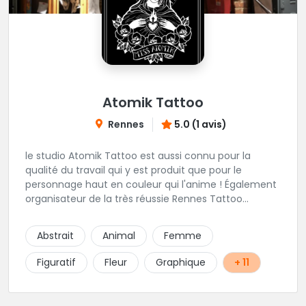
Atomik Tattoo
Rennes
5.0 (1 avis)
le studio Atomik Tattoo est aussi connu pour la
qualité du travail qui y est produit que pour le
personnage haut en couleur qui l'anime ! Également
organisateur de la très réussie Rennes Tattoo
Convention. Dans un univers très marqué old school,
mais pas que, vous pourrez passer sous le
Abstrait
Animal
Femme
dermographe de Miss Atomik . Avec l'assurance de
repartir avec un beau tatouage et un bon souvenir ;)
Figuratif
Fleur
Graphique
+ 11