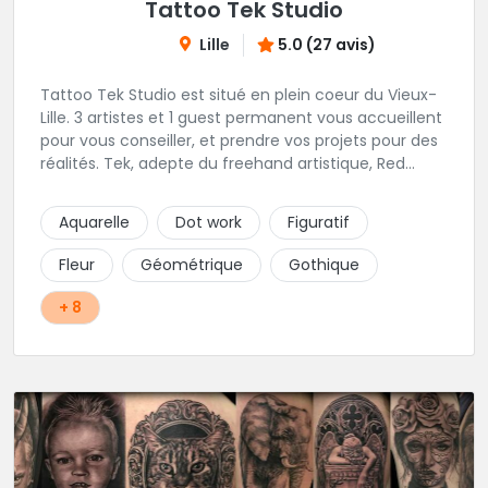
Tattoo Tek Studio
Lille
5.0 (27 avis)
Tattoo Tek Studio est situé en plein coeur du Vieux-
Lille. 3 artistes et 1 guest permanent vous accueillent
pour vous conseiller, et prendre vos projets pour des
réalités. Tek, adepte du freehand artistique, Red
Raven orienté Geometric & Pattern, Adrian Rose
amoureux du Blackwork et If.Tattoo maitrise des
Aquarelle
Dot work
Figuratif
couleurs et du pop-art.
Fleur
Géométrique
Gothique
+ 8