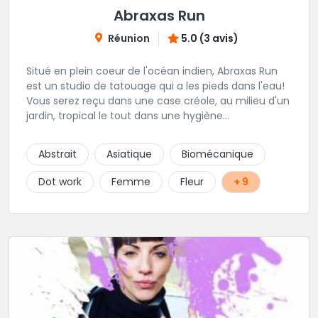
Abraxas Run
Réunion
5.0 (3 avis)
Situé en plein coeur de l'océan indien, Abraxas Run
est un studio de tatouage qui a les pieds dans l'eau!
Vous serez reçu dans une case créole, au milieu d'un
jardin, tropical le tout dans une hygiène
irréprochable! Vous trouverez également un large
choix de bijoux et uniquement dans des matières
Abstrait
Asiatique
Biomécanique
biocompatibles! Vous le trouverez à Saint-Gilles les
Bains...les doigts de pieds en éventail...
Dot work
Femme
Fleur
+ 9