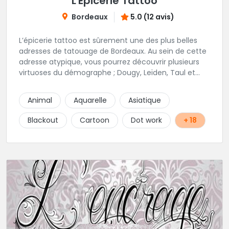
L'Épicerie Tattoo
Bordeaux
5.0 (12 avis)
L’épicerie tattoo est sûrement une des plus belles
adresses de tatouage de Bordeaux. Au sein de cette
adresse atypique, vous pourrez découvrir plusieurs
virtuoses du démographe ; Dougy, Leïden, Taul et
Laura Stone. Dans une ambiance traditionnelle, bon
enfant et sympathique, vous pourrez demander
Animal
Aquarelle
Asiatique
conseil pour votre tattoo. N'hésitez plus une seconde
pour rencontrer cette belle équipe !
Blackout
Cartoon
Dot work
+ 18