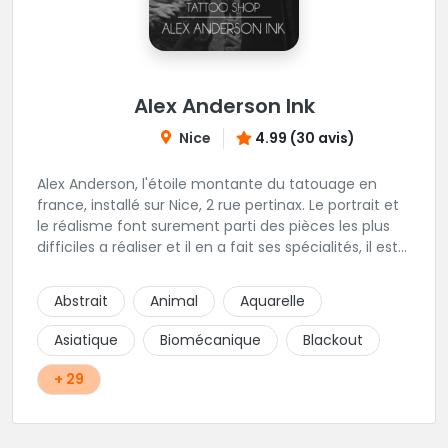
Alex Anderson Ink
Nice
4.99 (30 avis)
Alex Anderson, l'étoile montante du tatouage en
france, installé sur Nice, 2 rue pertinax. Le portrait et
le réalisme font surement parti des pièces les plus
difficiles a réaliser et il en a fait ses spécialités, il est
donc tout autant capable de faire du réalisme, du
religieux ou du chicanos. Romain son frère sera vous
Abstrait
Animal
Aquarelle
combler par sa finesse pour des pièces comme le
mandala, l'ornemental ou la calligraphie pour le
Asiatique
Biomécanique
Blackout
bonheur des futurs tatoués. Il y a aussi Léa, Maureen,
Fat, Tom, Sento, Lily, des artistes hors normes. Il n'y a
+ 29
qu'à regarder les pièces sélectionnées ici pour
comprendre à qui l'on à affaire. Ambiance
décontractée et très professionnelle.