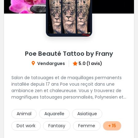
Poe Beauté Tattoo by Frany
Vendargues
5.0 (1 avis)
Salon de tatouages et de maquillages permanents
installée depuis 17 ans Poe vous reçoit dans une
ambiance zen et chaleureuse. Vous y trouverez de
magnifiques tatouages personnalisés, Polynesien et
tous styles, mais aussi des maquillages
permanents/artistiques ainsi que des prestations de
Animal
Aquarelle
Asiatique
Piercings.
Dot work
Fantasy
Femme
+ 15