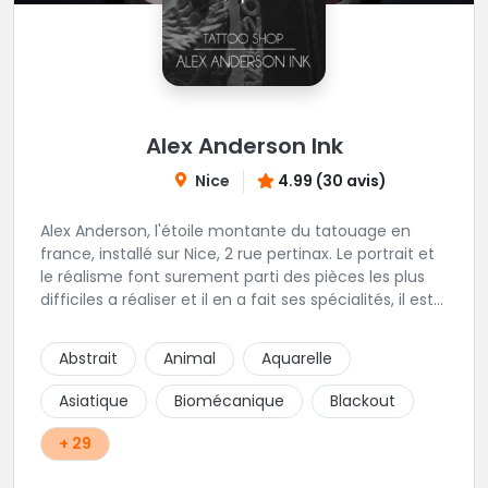
Alex Anderson Ink
Nice
4.99 (30 avis)
Alex Anderson, l'étoile montante du tatouage en
france, installé sur Nice, 2 rue pertinax. Le portrait et
le réalisme font surement parti des pièces les plus
difficiles a réaliser et il en a fait ses spécialités, il est
donc tout autant capable de faire du réalisme, du
religieux ou du chicanos. Romain son frère sera vous
Abstrait
Animal
Aquarelle
combler par sa finesse pour des pièces comme le
mandala, l'ornemental ou la calligraphie pour le
Asiatique
Biomécanique
Blackout
bonheur des futurs tatoués. Il y a aussi Léa, Maureen,
Fat, Tom, Sento, Lily, des artistes hors normes. Il n'y a
+ 29
qu'à regarder les pièces sélectionnées ici pour
comprendre à qui l'on à affaire. Ambiance