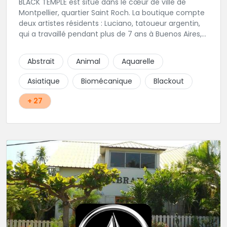
BLACK TEMPLE est situé dans le cœur de ville de
Montpellier, quartier Saint Roch. La boutique compte
deux artistes résidents : Luciano, tatoueur argentin,
qui a travaillé pendant plus de 7 ans à Buenos Aires,
avant de venir s'installer en France en 2014. Et, Jaxar,
qui a travaillé dans plusieurs boutiques de la ville
Abstrait
Animal
Aquarelle
avant de rejoindre notre équipe. La boutique
accueille plusieurs artistes tatoueurs en tant que
Asiatique
Biomécanique
Blackout
guests tout au long de l'année afin de proposer
d'autres styles.
+ 27