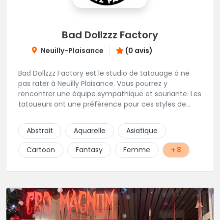
Bad Dollzzz Factory
Neuilly-Plaisance
(0 avis)
Bad Dollzzz Factory est le studio de tatouage à ne
pas rater à Neuilly Plaisance. Vous pourrez y
rencontrer une équipe sympathique et souriante. Les
tatoueurs ont une préfèrence pour ces styles de
projets : new school, semi-réaliste, manga-pop
culture et traits fins. Foncez !
Abstrait
Aquarelle
Asiatique
Cartoon
Fantasy
Femme
+ 8