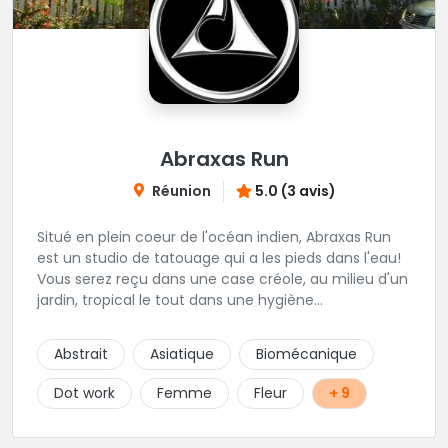
Abraxas Run
Réunion
5.0 (3 avis)
Situé en plein coeur de l'océan indien, Abraxas Run
est un studio de tatouage qui a les pieds dans l'eau!
Vous serez reçu dans une case créole, au milieu d'un
jardin, tropical le tout dans une hygiène
irréprochable! Vous trouverez également un large
choix de bijoux et uniquement dans des matières
Abstrait
Asiatique
Biomécanique
biocompatibles! Vous le trouverez à Saint-Gilles les
Bains...les doigts de pieds en éventail...
Dot work
Femme
Fleur
+ 9