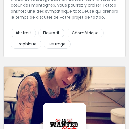
cœur des montagnes. Vous pourrez y croiser Tattoo
anshort une très sympathique tatoueuse qui prendra
le temps de discuter de votre projet de tattoo.
Tattooanshort c'est l’occasion parfaite pour se faire
piquer la peau à la montagne ! Elle maîtrise les
Abstrait
Figuratif
Géométrique
lettrages et les aplats de noir. N’hésitez pas à la
contacter pour lui soumettre votre projet.
Graphique
Lettrage