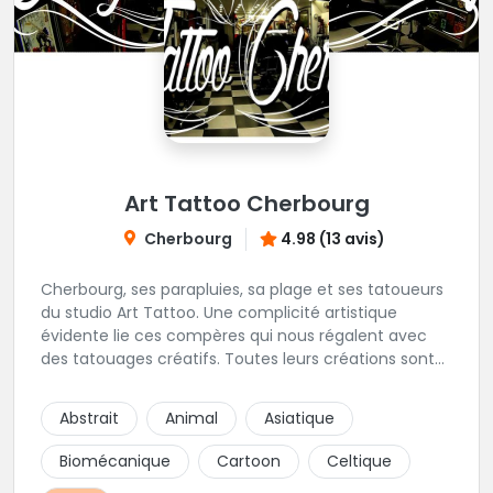
Art Tattoo Cherbourg
Cherbourg
4.98 (13 avis)
Cherbourg, ses parapluies, sa plage et ses tatoueurs
du studio Art Tattoo. Une complicité artistique
évidente lie ces compères qui nous régalent avec
des tatouages créatifs. Toutes leurs créations sont
uniques et réalisées dans le respect des règles
d'hygiène les plus strictes. Du new-school, du old
Abstrait
Animal
Asiatique
school, fantasy ou encore réaliste, Niko, Anthony,
Cody et les nombreux Guest seront adapter vos
Biomécanique
Cartoon
Celtique
idées en tatouages uniques et créatifs.