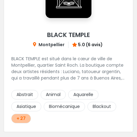
BLACK TEMPLE
Montpellier
5.0 (6 avis)
BLACK TEMPLE est situé dans le cœur de ville de
Montpellier, quartier Saint Roch. La boutique compte
deux artistes résidents : Luciano, tatoueur argentin,
qui a travaillé pendant plus de 7 ans à Buenos Aires,
avant de venir s'installer en France en 2014. Et, Jaxar,
qui a travaillé dans plusieurs boutiques de la ville
Abstrait
Animal
Aquarelle
avant de rejoindre notre équipe. La boutique
accueille plusieurs artistes tatoueurs en tant que
Asiatique
Biomécanique
Blackout
guests tout au long de l'année afin de proposer
d'autres styles.
+ 27