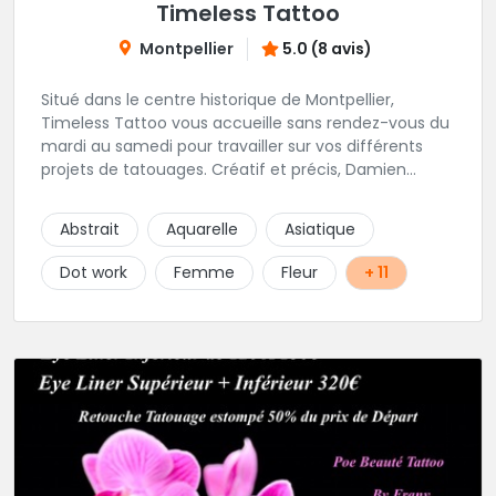
Timeless Tattoo
Montpellier
5.0 (8 avis)
Situé dans le centre historique de Montpellier,
Timeless Tattoo vous accueille sans rendez-vous du
mardi au samedi pour travailler sur vos différents
projets de tatouages. Créatif et précis, Damien
travaille dans la bonne humeur et avec une hygiène
sans failles. Spécialisé dans le tatouage traditionnel,
Abstrait
Aquarelle
Asiatique
old school, mais également à l'aise dans la
réalisation de pièces de styles différents : Dotwork,
Dot work
Femme
Fleur
+ 11
Japonais, Graphique, mandala .. N'hésitez pas à le
contacter !