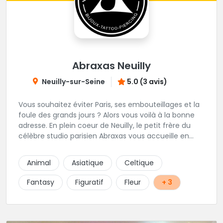
Abraxas Neuilly
Neuilly-sur-Seine
5.0 (3 avis)
Vous souhaitez éviter Paris, ses embouteillages et la
foule des grands jours ? Alors vous voilà à la bonne
adresse. En plein coeur de Neuilly, le petit frère du
célèbre studio parisien Abraxas vous accueille en
plein coeur de Neuilly. Les tatoueurs résidents sont
triés sur le volet pour vous offrir un large choix de
Animal
Asiatique
Celtique
styles avec une qualité et une créativité
irréprochables.
Fantasy
Figuratif
Fleur
+ 3