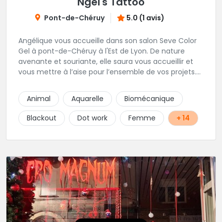
Ngel's Tattoo
Pont-de-Chéruy
5.0 (1 avis)
Angélique vous accueille dans son salon Seve Color
Gel à pont-de-Chéruy à l'Est de Lyon. De nature
avenante et souriante, elle saura vous accueillir et
vous mettre à l’aise pour l’ensemble de vos projets.
Son style très fin lui permet de réaliser tous types de
tatouages allant des calligraphies, motifs floraux au
Animal
Aquarelle
Biomécanique
réalisme.
Blackout
Dot work
Femme
+ 14