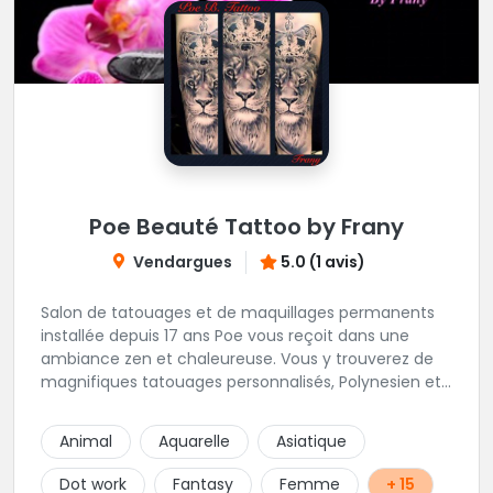
Poe Beauté Tattoo by Frany
Vendargues
5.0 (1 avis)
Salon de tatouages et de maquillages permanents
installée depuis 17 ans Poe vous reçoit dans une
ambiance zen et chaleureuse. Vous y trouverez de
magnifiques tatouages personnalisés, Polynesien et
tous styles, mais aussi des maquillages
permanents/artistiques ainsi que des prestations de
Animal
Aquarelle
Asiatique
Piercings.
Dot work
Fantasy
Femme
+ 15