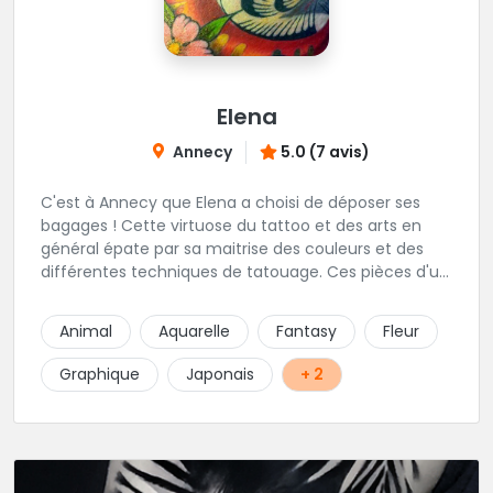
Elena
Annecy
5.0 (7 avis)
C'est à Annecy que Elena a choisi de déposer ses
bagages ! Cette virtuose du tattoo et des arts en
général épate par sa maitrise des couleurs et des
différentes techniques de tatouage. Ces pièces d'un
réalisme saisissant portent sa marque de fabrique :
On vient de très loin pour se faire tatouer par cette
Animal
Aquarelle
Fantasy
Fleur
artiste ! N'hésitez pas à la contacter par téléphone:
0648079720 ou messages sur Instagram ou
Graphique
Japonais
+ 2
Facebook.