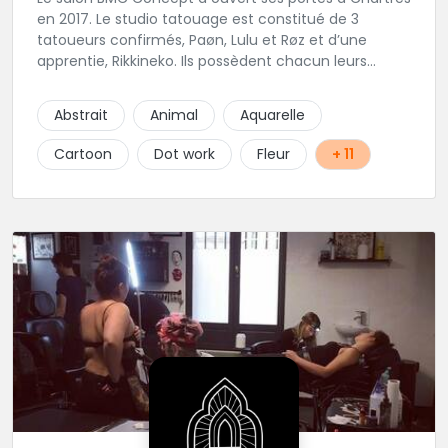
en 2017. Le studio tatouage est constitué de 3
tatoueurs confirmés, Paøn, Lulu et Røz et d’une
apprentie, Rikkineko. Ils possèdent chacun leurs
univers ce qui permet à chaque personne
souhaitant se faire tatouer de pouvoir construire un
Abstrait
Animal
Aquarelle
projet entièrement personnalisé. Une pierceuse est
présente en Guest environ une semaine par mois au
Cartoon
Dot work
Fleur
+ 11
salon.