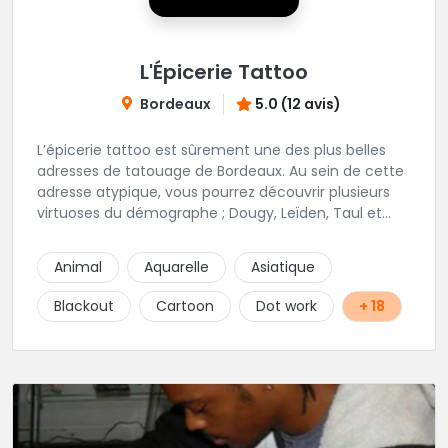
L'Épicerie Tattoo
Bordeaux
5.0 (12 avis)
L’épicerie tattoo est sûrement une des plus belles
adresses de tatouage de Bordeaux. Au sein de cette
adresse atypique, vous pourrez découvrir plusieurs
virtuoses du démographe ; Dougy, Leïden, Taul et
Laura Stone. Dans une ambiance traditionnelle, bon
enfant et sympathique, vous pourrez demander
Animal
Aquarelle
Asiatique
conseil pour votre tattoo. N'hésitez plus une seconde
pour rencontrer cette belle équipe !
Blackout
Cartoon
Dot work
+ 18