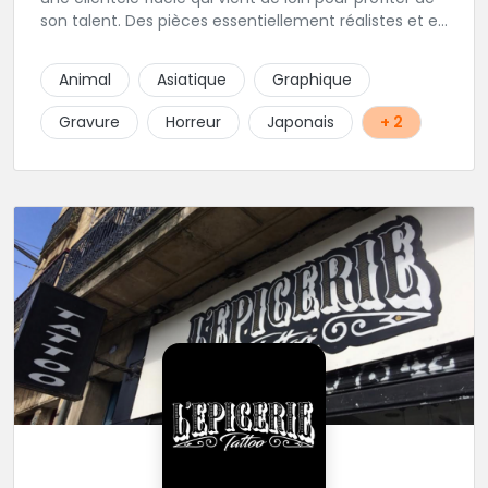
son talent. Des pièces essentiellement réalistes et en
noir gris y sont élaborées avec brio. Vous ne trouvez
pas l'adresse? C'est normal, Hervé préfère que vous
Animal
Asiatique
Graphique
l'appeliez avant de passer au studio... pour éviter les
moment de rush. Une adresse secrète donc...mais
Gravure
Horreur
Japonais
+ 2
excellente.