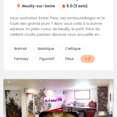
Neuilly-sur-Seine
5.0 (3 avis)
Vous souhaitez éviter Paris, ses embouteillages et la
foule des grands jours ? Alors vous voilà à la bonne
adresse. En plein coeur de Neuilly, le petit frère du
célèbre studio parisien Abraxas vous accueille en
plein coeur de Neuilly. Les tatoueurs résidents sont
triés sur le volet pour vous offrir un large choix de
Animal
Asiatique
Celtique
styles avec une qualité et une créativité
irréprochables.
Fantasy
Figuratif
Fleur
+ 3