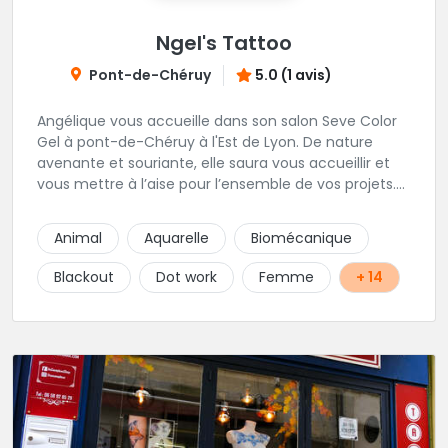
Ngel's Tattoo
Pont-de-Chéruy
5.0 (1 avis)
Angélique vous accueille dans son salon Seve Color
Gel à pont-de-Chéruy à l'Est de Lyon. De nature
avenante et souriante, elle saura vous accueillir et
vous mettre à l’aise pour l’ensemble de vos projets.
Son style très fin lui permet de réaliser tous types de
tatouages allant des calligraphies, motifs floraux au
Animal
Aquarelle
Biomécanique
réalisme.
Blackout
Dot work
Femme
+ 14