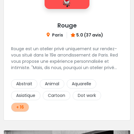
Rouge
Paris
5.0 (37 avis)
Rouge est un atelier privé uniquement sur rendez-
vous situé dans le 19e arrondissement de Paris. Red
vous propose une expérience personnalisée et
intimiste. "Mais, dis nous, pourquoi un atelier privé
?"C'est simple, cela permet de proposer la même
qualité de service à tous les tatoué(e)s. L'intérêt est
Abstrait
Animal
Aquarelle
de prendre son temps, faire les bons choix, et
toujours se donner à 1000 %. Sans oublier, une
Asiatique
Cartoon
Dot work
hygiène irréprochable. La bonne humeur, l'échange,
le respect, faire un travail personnalisé et toujours de
+ 16
qualité, sont les mots d'ordre dans cet atelier. " Si
vous ne me croyez pas, venez tester ? 😉"