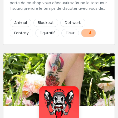
porte de ce shop vous découvrirez Bruno le tatoueur.
Il saura prendre le temps de discuter avec vous de
votre projet de tatouage. N'hésitez pas à lui envoyer
un message ou à l'appeler.
Animal
Blackout
Dot work
Fantasy
Figuratif
Fleur
+ 4