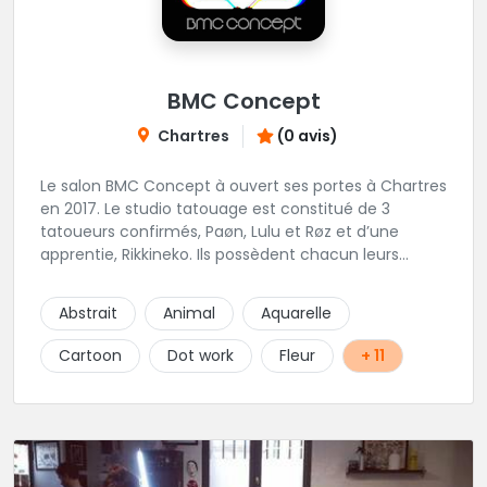
BMC Concept
Chartres
(0 avis)
Le salon BMC Concept à ouvert ses portes à Chartres
en 2017. Le studio tatouage est constitué de 3
tatoueurs confirmés, Paøn, Lulu et Røz et d’une
apprentie, Rikkineko. Ils possèdent chacun leurs
univers ce qui permet à chaque personne
souhaitant se faire tatouer de pouvoir construire un
Abstrait
Animal
Aquarelle
projet entièrement personnalisé. Une pierceuse est
présente en Guest environ une semaine par mois au
Cartoon
Dot work
Fleur
+ 11
salon.