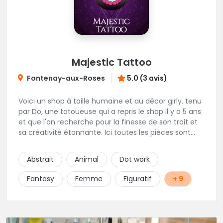
Majestic Tattoo
Fontenay-aux-Roses
5.0 (3 avis)
Voici un shop à taille humaine et au décor girly. tenu
par Do, une tatoueuse qui a repris le shop il y a 5 ans
et que l'on recherche pour la finesse de son trait et
sa créativité étonnante. Ici toutes les pièces sont
uniques, détaillées et réalisées à la demande du
client. Les séances de tatouage se font en musique
Abstrait
Animal
Dot work
et dans une ambiance décontractée.
Fantasy
Femme
Figuratif
+ 9