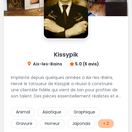
Kissypik
Aix-les-Bains
5.0 (6 avis)
Implanté depuis quelques années a Aix-les-Bains,
Hervé le tatoueur de Kissypik a réussi à construire
une clientèle fidèle qui vient de loin pour profiter de
son talent. Des pièces essentiellement réalistes et en
noir gris y sont élaborées avec brio. Vous ne trouvez
pas l'adresse? C'est normal, Hervé préfère que vous
Animal
Asiatique
Graphique
l'appeliez avant de passer au studio... pour éviter les
moment de rush. Une adresse secrète donc...mais
Gravure
Horreur
Japonais
+ 2
excellente.