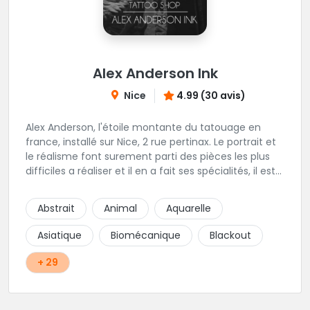
Alex Anderson Ink
Nice
4.99 (30 avis)
Alex Anderson, l'étoile montante du tatouage en
france, installé sur Nice, 2 rue pertinax. Le portrait et
le réalisme font surement parti des pièces les plus
difficiles a réaliser et il en a fait ses spécialités, il est
donc tout autant capable de faire du réalisme, du
religieux ou du chicanos. Romain son frère sera vous
Abstrait
Animal
Aquarelle
combler par sa finesse pour des pièces comme le
mandala, l'ornemental ou la calligraphie pour le
Asiatique
Biomécanique
Blackout
bonheur des futurs tatoués. Il y a aussi Léa, Maureen,
Fat, Tom, Sento, Lily, des artistes hors normes. Il n'y a
+ 29
qu'à regarder les pièces sélectionnées ici pour
comprendre à qui l'on à affaire. Ambiance
décontractée et très professionnelle.