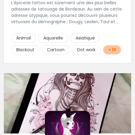
L’épicerie tattoo est sûrement une des plus belles
adresses de tatouage de Bordeaux. Au sein de cette
adresse atypique, vous pourrez découvrir plusieurs
virtuoses du démographe ; Dougy, Leïden, Taul et
Laura Stone. Dans une ambiance traditionnelle, bon
enfant et sympathique, vous pourrez demander
Animal
Aquarelle
Asiatique
conseil pour votre tattoo. N'hésitez plus une seconde
pour rencontrer cette belle équipe !
Blackout
Cartoon
Dot work
+ 18