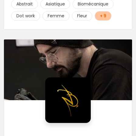
choix de bijoux et uniquement dans des matières
Abstrait
Asiatique
Biomécanique
biocompatibles! Vous le trouverez à Saint-Gilles les
Bains...les doigts de pieds en éventail...
Dot work
Femme
Fleur
+ 9