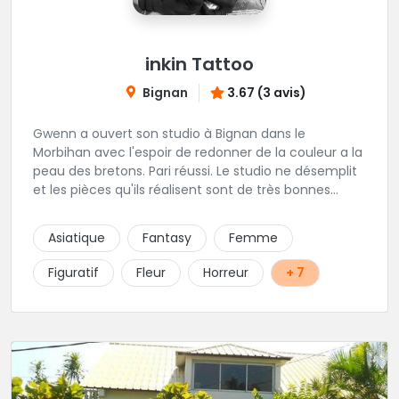
inkin Tattoo
Bignan
3.67 (3 avis)
Gwenn a ouvert son studio à Bignan dans le
Morbihan avec l'espoir de redonner de la couleur a la
peau des bretons. Pari réussi. Le studio ne désemplit
et les pièces qu'ils réalisent sont de très bonnes
factures. N'hésitez pas à faire appel a ces soins pour
tout type de projet, son style est éclectique et vous
Asiatique
Fantasy
Femme
serez bien réussi par le tatoueur en personne.
Figuratif
Fleur
Horreur
+ 7