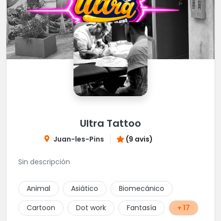
Ultra Tattoo
Juan-les-Pins
(9 avis)
Sin descripción
Animal
Asiático
Biomecánico
Cartoon
Dot work
Fantasía
+ 17