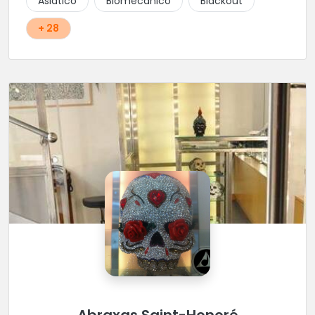
Asiático
Biomecánico
Blackout
+ 28