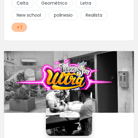
Celta
Geométrico
Letra
New school
polinesio
Realista
+ 1