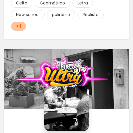
Celta
Geométrico
Letra
New school
polinesio
Realista
+ 1