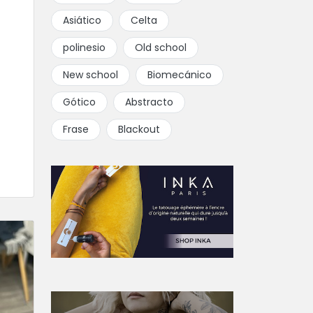
Asiático
Celta
polinesio
Old school
New school
Biomecánico
Gótico
Abstracto
Frase
Blackout