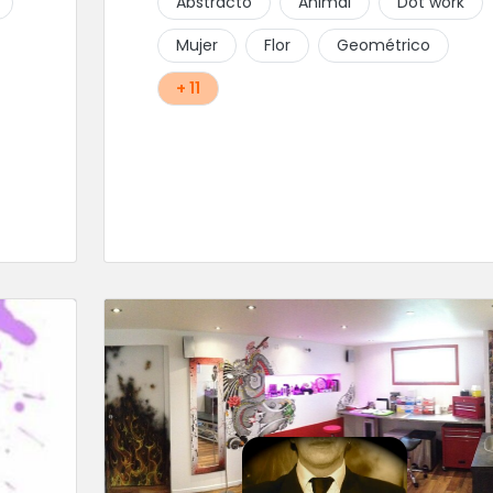
Abstracto
Animal
Dot work
Mujer
Flor
Geométrico
+ 11