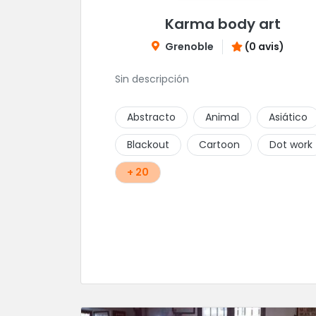
Karma body art
Grenoble
(0 avis)
Sin descripción
Abstracto
Animal
Asiático
Blackout
Cartoon
Dot work
+ 20