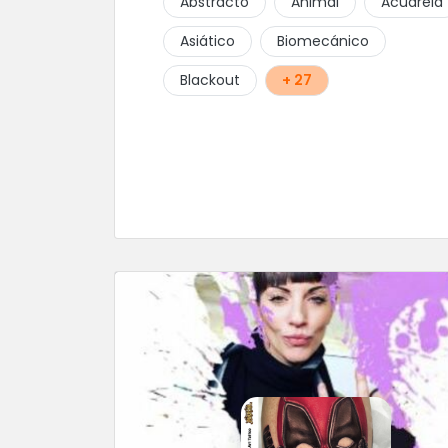
Abstracto
Animal
Acuarela
Asiático
Biomecánico
Blackout
+ 27