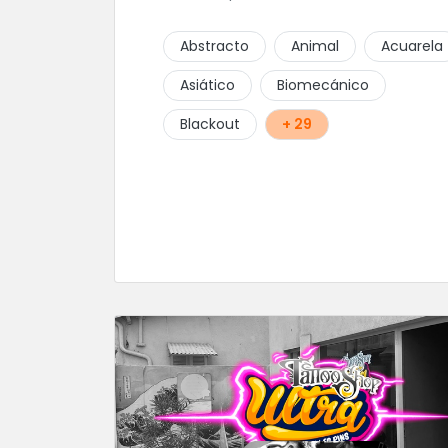
Abstracto
Animal
Acuarela
Asiático
Biomecánico
Blackout
+ 29