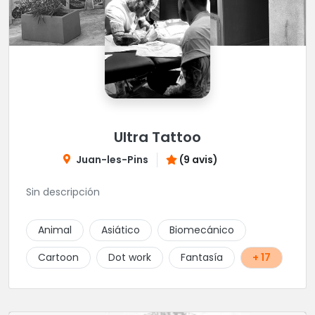
Ultra Tattoo
Juan-les-Pins
(9 avis)
Sin descripción
Animal
Asiático
Biomecánico
Cartoon
Dot work
Fantasía
+ 17