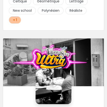
Celtique
Géométrique
Lettrage
New school
Polynésien
Réaliste
+ 1