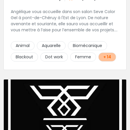
Angélique vous accueille dans son salon Seve Color
Gel à pont-de-Chéruy à l'Est de Lyon. De nature
avenante et souriante, elle saura vous accueillir et
vous mettre à l’aise pour l’ensemble de vos projets.
Son style très fin lui permet de réaliser tous types de
tatouages allant des calligraphies, motifs floraux au
Animal
Aquarelle
Biomécanique
réalisme.
Blackout
Dot work
Femme
+ 14