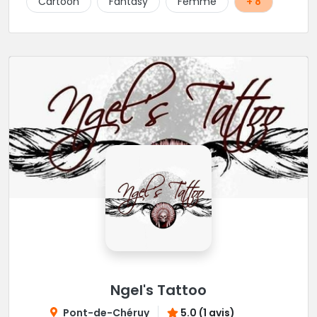
Cartoon
Fantasy
Femme
+ 8
Ngel's Tattoo
Pont-de-Chéruy
5.0 (1 avis)