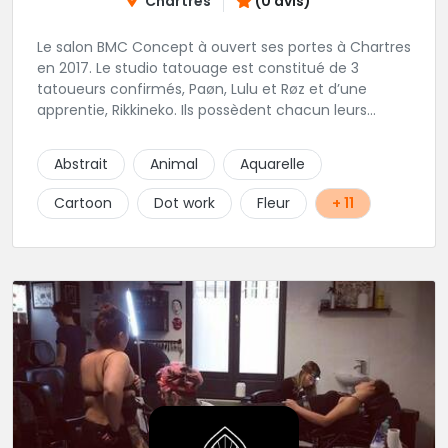
Chartres
(0 avis)
Le salon BMC Concept à ouvert ses portes à Chartres
en 2017. Le studio tatouage est constitué de 3
tatoueurs confirmés, Paøn, Lulu et Røz et d’une
apprentie, Rikkineko. Ils possèdent chacun leurs
univers ce qui permet à chaque personne
souhaitant se faire tatouer de pouvoir construire un
Abstrait
Animal
Aquarelle
projet entièrement personnalisé. Une pierceuse est
présente en Guest environ une semaine par mois au
Cartoon
Dot work
Fleur
+ 11
salon.