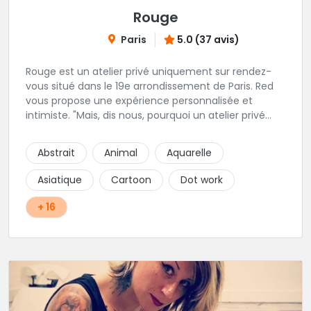
Rouge
Paris
5.0 (37 avis)
Rouge est un atelier privé uniquement sur rendez-
vous situé dans le 19e arrondissement de Paris. Red
vous propose une expérience personnalisée et
intimiste. "Mais, dis nous, pourquoi un atelier privé
?"C'est simple, cela permet de proposer la même
qualité de service à tous les tatoué(e)s. L'intérêt est
Abstrait
Animal
Aquarelle
de prendre son temps, faire les bons choix, et
toujours se donner à 1000 %. Sans oublier, une
Asiatique
Cartoon
Dot work
hygiène irréprochable. La bonne humeur, l'échange,
le respect, faire un travail personnalisé et toujours de
+ 16
qualité, sont les mots d'ordre dans cet atelier. " Si
vous ne me croyez pas, venez tester ? 😉"