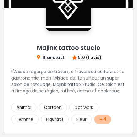
Majink tattoo studio
Brunstatt
5.0 (1 avis)
L'Alsace regorge de trésors, à travers sa culture et sa
gastronomie, mais l'Alsace abrite surtout un super
salon de tatouage, Majink tattoo Studio. Ce salon est
à l'image de sa région, raffiné, calme et chalereux.
Manu vous y attend et sera enchanté de vous faire
découvrir son super shop !
Animal
Cartoon
Dot work
Femme
Figuratif
Fleur
+ 4