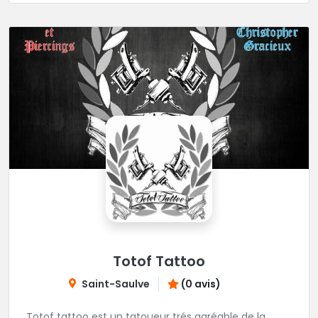
Totof Tattoo
Saint-Saulve
(0 avis)
Totof tattoo est un tatoueur trés agréable de la