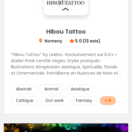
Hibou Tattoo
Nomeny
5.0 (13 avis)
*Hibou Tattoo* by Leeloo. «Exclusivement sur R.d.v »
Atelier Privé certifié Vegan. Styles pratiqués :
Illustrations d’inspiration Asiatique, Spirituelle, Florale
et Ornementale. Pointillisme en Nuances de Noirs et
Gris avec une touche de couleur. Rdv via la page Fb
de l’Atelier :
Abstrait
Animal
Asiatique
https://www.facebook.com/HibouTattoos
Celtique
Dot work
Fantasy
+ 4