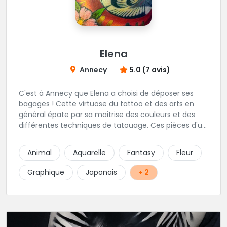
Elena
Annecy
5.0 (7 avis)
C'est à Annecy que Elena a choisi de déposer ses
bagages ! Cette virtuose du tattoo et des arts en
général épate par sa maitrise des couleurs et des
différentes techniques de tatouage. Ces pièces d'un
réalisme saisissant portent sa marque de fabrique :
On vient de très loin pour se faire tatouer par cette
Animal
Aquarelle
Fantasy
Fleur
artiste ! N'hésitez pas à la contacter par téléphone:
0648079720 ou messages sur Instagram ou
Graphique
Japonais
+ 2
Facebook.