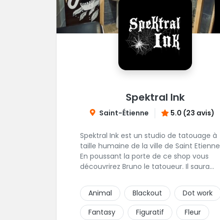
Spektral Ink
Saint-Étienne
5.0 (23 avis)
Spektral Ink est un studio de tatouage à
taille humaine de la ville de Saint Etienne
En poussant la porte de ce shop vous
découvrirez Bruno le tatoueur. Il saura
prendre le temps de discuter avec vous
votre projet de tatouage. N'hésitez pas à 
Animal
Blackout
Dot work
envoyer un message ou à l'appeler.
Fantasy
Figuratif
Fleur