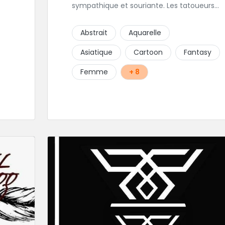
sympathique et souriante. Les tatoueurs
ont une préfèrence pour ces styles de
projets : new school, semi-réaliste, manga-
Abstrait
Aquarelle
pop culture et traits fins. Foncez !
Asiatique
Cartoon
Fantasy
Femme
+ 8