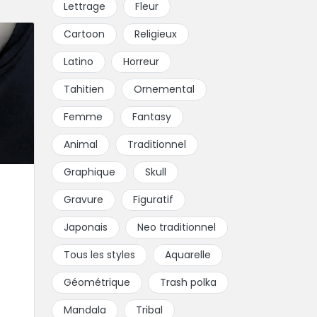
Lettrage
Fleur
Cartoon
Religieux
Latino
Horreur
Tahitien
Ornemental
Femme
Fantasy
Animal
Traditionnel
Graphique
Skull
Gravure
Figuratif
Japonais
Neo traditionnel
Tous les styles
Aquarelle
Géométrique
Trash polka
Mandala
Tribal