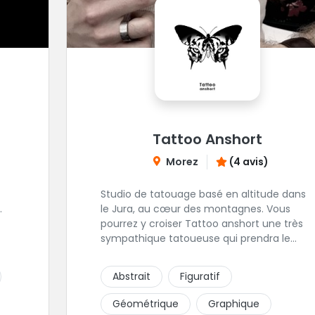
Tattoo Anshort
Morez
(4 avis)
Studio de tatouage basé en altitude dans
.
le Jura, au cœur des montagnes. Vous
pourrez y croiser Tattoo anshort une très
sympathique tatoueuse qui prendra le
 de
temps de discuter de votre projet de
lui
tattoo. Tattooanshort c'est l’occasion
Abstrait
Figuratif
parfaite pour se faire piquer la peau à la
montagne ! Elle maîtrise les lettrages et les
Géométrique
Graphique
aplats de noir. N’hésitez pas à la contacter