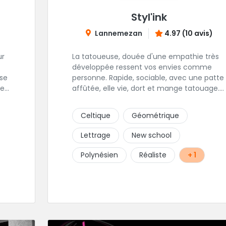
Styl'ink
Lannemezan
4.97 (10 avis)
ur
La tatoueuse, douée d'une empathie très
développée ressent vos envies comme
personne. Rapide, sociable, avec une patte
e.
affûtée, elle vie, dort et mange tatouage.
Quoi de mieux pour réaliser et partager ses
la
projets ?
Celtique
Géométrique
Lettrage
New school
e
ne
Polynésien
Réaliste
+ 1
t
e