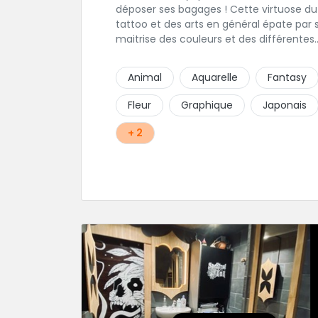
déposer ses bagages ! Cette virtuose du
tattoo et des arts en général épate par 
maitrise des couleurs et des différentes
techniques de tatouage. Ces pièces d'u
réalisme saisissant portent sa marque d
Animal
Aquarelle
Fantasy
fabrique : On vient de très loin pour se fa
tatouer par cette artiste ! N'hésitez pas à
Fleur
Graphique
Japonais
contacter par téléphone: 0648079720 ou
messages sur Instagram ou Facebook.
+ 2