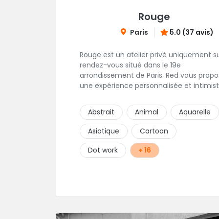
Rouge
Paris
5.0 (37 avis)
Rouge est un atelier privé uniquement s
rendez-vous situé dans le 19e
arrondissement de Paris. Red vous propose
une expérience personnalisée et intimist
"Mais, dis nous, pourquoi un atelier privé
?"C'est simple, cela permet de proposer 
Abstrait
Animal
Aquarelle
même qualité de service à tous les
tatoué(e)s. L'intérêt est de prendre son
Asiatique
Cartoon
temps, faire les bons choix, et toujours s
donner à 1000 %. Sans oublier, une hygiè
Dot work
+ 16
irréprochable. La bonne humeur, l'échange,
le respect, faire un travail personnalisé e
toujours de qualité, sont les mots d'ordr
dans cet atelier. " Si vous ne me croyez
pas, venez tester ? 😉"