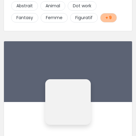
client. Les séances de tatouage se font en musique
Abstrait
Animal
Dot work
et dans une ambiance décontractée.
Fantasy
Femme
Figuratif
+ 9