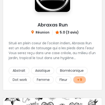
Abraxas Run
Réunion
5.0 (3 avis)
Situé en plein coeur de l'océan indien, Abraxas Run
est un studio de tatouage qui a les pieds dans l'eau!
Vous serez reçu dans une case créole, au milieu d'un
jardin, tropical le tout dans une hygiène
irréprochable! Vous trouverez également un large
choix de bijoux et uniquement dans des matières
Abstrait
Asiatique
Biomécanique
biocompatibles! Vous le trouverez à Saint-Gilles les
Bains...les doigts de pieds en éventail...
Dot work
Femme
Fleur
+ 9