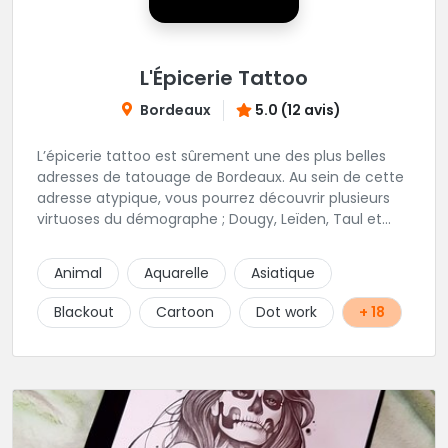
L'Épicerie Tattoo
Bordeaux
5.0 (12 avis)
L’épicerie tattoo est sûrement une des plus belles
adresses de tatouage de Bordeaux. Au sein de cette
adresse atypique, vous pourrez découvrir plusieurs
virtuoses du démographe ; Dougy, Leïden, Taul et
Laura Stone. Dans une ambiance traditionnelle, bon
enfant et sympathique, vous pourrez demander
Animal
Aquarelle
Asiatique
conseil pour votre tattoo. N'hésitez plus une seconde
pour rencontrer cette belle équipe !
Blackout
Cartoon
Dot work
+ 18