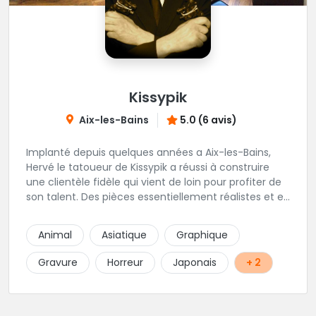
Kissypik
Aix-les-Bains
5.0 (6 avis)
Implanté depuis quelques années a Aix-les-Bains,
Hervé le tatoueur de Kissypik a réussi à construire
une clientèle fidèle qui vient de loin pour profiter de
son talent. Des pièces essentiellement réalistes et en
noir gris y sont élaborées avec brio. Vous ne trouvez
pas l'adresse? C'est normal, Hervé préfère que vous
Animal
Asiatique
Graphique
l'appeliez avant de passer au studio... pour éviter les
moment de rush. Une adresse secrète donc...mais
Gravure
Horreur
Japonais
+ 2
excellente.