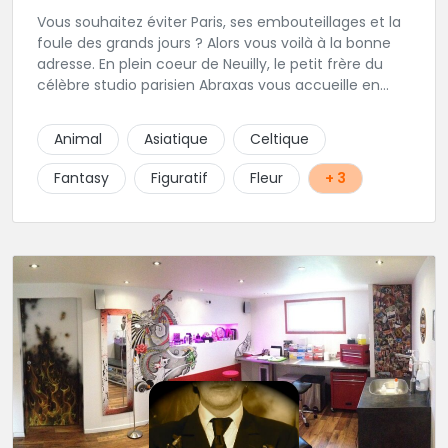
Vous souhaitez éviter Paris, ses embouteillages et la
foule des grands jours ? Alors vous voilà à la bonne
adresse. En plein coeur de Neuilly, le petit frère du
célèbre studio parisien Abraxas vous accueille en
plein coeur de Neuilly. Les tatoueurs résidents sont
triés sur le volet pour vous offrir un large choix de
Animal
Asiatique
Celtique
styles avec une qualité et une créativité
irréprochables.
Fantasy
Figuratif
Fleur
+ 3