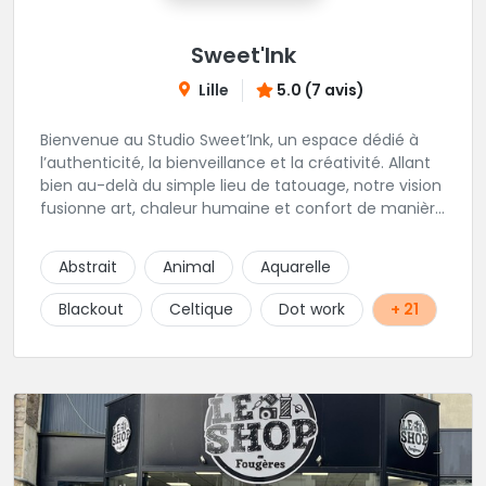
Sweet'Ink
Lille
5.0 (7 avis)
Bienvenue au Studio Sweet’Ink, un espace dédié à
l’authenticité, la bienveillance et la créativité. Allant
bien au-delà du simple lieu de tatouage, notre vision
fusionne art, chaleur humaine et confort de manière
harmonieuse. Envie de vous faire piquer ? Le Studio
est l’endroit idéal si vous souhaitez être
Abstrait
Animal
Aquarelle
accompagnés, guidé et vivre une expérience le tout
dans un lieu confortable et chaleureux.
Blackout
Celtique
Dot work
+ 21