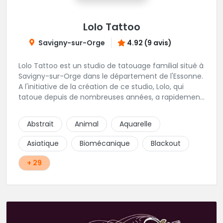
Lolo Tattoo
Savigny-sur-Orge
4.92 (9 avis)
Lolo Tattoo est un studio de tatouage familial situé à
Savigny-sur-Orge dans le département de l'Essonne.
A l'initiative de la création de ce studio, Lolo, qui
tatoue depuis de nombreuses années, a rapidement
été rejoint par oceane qui apporte une touche
féminine aux projets de tatouage. Karine, la femme
Abstrait
Animal
Aquarelle
de Lolo, s'occupera de tous vos projets de piercing.
Une équipe familiale et chaleureuse vivement
Asiatique
Biomécanique
Blackout
recommandée !
+ 29