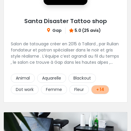
Santa Disaster Tattoo shop
Gap
5.0 (25 avis)
Salon de tatouage créer en 2015 à Tallard , par Rulian
fondateur et patron spécialiser dans le noir et gris
style réalisme . L’équipe c’est agrandi au fil du temps
, le salon ce trouve à Gap dans les hautes alpes ,
nous vous proposons 6 tatoueurs au style bien
distinct et différent , noir et gris , couleur , réalisme ,
Animal
Aquarelle
Blackout
trad , neotrad etc
Dot work
Femme
Fleur
+ 14