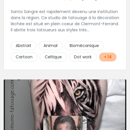
Santa Sangre est rapidement devenu une institution
dans la région. Ce studio de tatouage à la décoration
léchée est situé en plein coeur de Clermont-Ferrand.
Il abrite trois tatoueurs aux styles très
complémentaires et dont la marque de fabrique est
la créativité. Le studio est installé en duplex, laissant
Abstrait
Animal
Biomécanique
à chacun sa part d'intimité. Une superbe adresse en
Auvergne.
Cartoon
Celtique
Dot work
+ 14