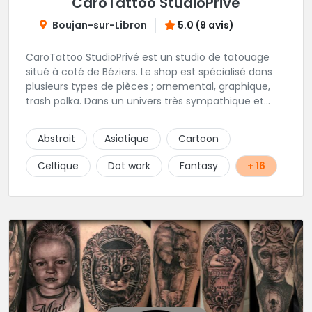
CaroTattoo StudioPrivé
Boujan-sur-Libron
5.0 (9 avis)
CaroTattoo StudioPrivé est un studio de tatouage
situé à coté de Béziers. Le shop est spécialisé dans
plusieurs types de pièces ; ornemental, graphique,
trash polka. Dans un univers très sympathique et
convivial, vous pourrez affiner votre projet de
tatouage. N'hésitez pas, contactez-les et vous n'en
Abstrait
Asiatique
Cartoon
serez que ravi !!
Celtique
Dot work
Fantasy
+ 16