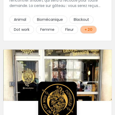
rencontrer Shaolin, qui sera à l'écoute pour toute
demande. La cerise sur gâteau : vous serez reçus
dans la bonne humeur et dans une ambiance
conviviale. N'hésitez à vous rendre au studio pour
Animal
Biomécanique
Blackout
que l'équipe vous aiguille dans votre projet.
Dot work
Femme
Fleur
+ 20