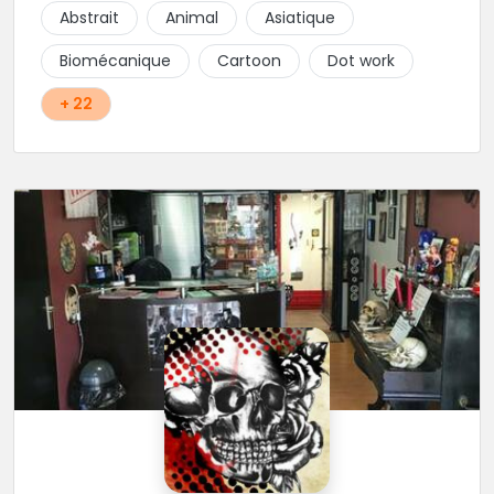
tribales ou polynesiennes ainsi que le lettrage. Nous
Abstrait
Animal
Asiatique
vous invitons à leurs transmettre des questions par
message ou à goutter à venir l'univers convivial du
Biomécanique
Cartoon
Dot work
shop...
+ 22