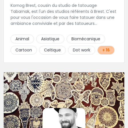
Kornog Brest, cousin du studio de tatouage
Tabarnak, est l'un des studios référents à Brest. C'est
pour vous l'occasion de vous faire tatouer dans une
ambiance conviviale et par des tatoueurs
talentueux! Veuillez noter que la prise de rendez-
vous se fait uniquement en magasin ou par
Animal
Asiatique
Biomécanique
téléphone au 02-98-43-39-73!
Cartoon
Celtique
Dot work
+ 16