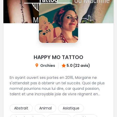
HAPPY MO TATTOO
Orchies
5.0 (22 avis)
En ayant ouvert ses portes en 2016, Morgane ne
s'attendait pas à obtenir un tel succès. Quoi de plus
normal pourrions nous lui dire, car quand passion,
talent et une incroyable joie de vivre règnent en
maîtres, il faut s'attendre à voir de nombreuses
personnes pointer le bout de leurs nez. Si le tatouage
Abstrait
Animal
Asiatique
n'est pas l'unique corde qu'elle possède à son arc,
c'est assurément une de ses spécialités! Oldschool,