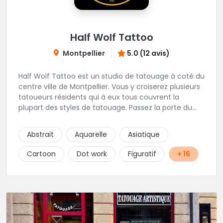
Half Wolf Tattoo
Montpellier
5.0 (12 avis)
Half Wolf Tattoo est un studio de tatouage à coté du
centre ville de Montpellier. Vous y croiserez plusieurs
tatoueurs résidents qui à eux tous couvrent la
plupart des styles de tatouage. Passez la porte du
shop et vous découvrirez une ambiance
sympathique et conviviale. Foncez ! Tramway ligne 3
Abstrait
Aquarelle
Asiatique
- plan cabanes Tramway ligne 4 - peyrou
Cartoon
Dot work
Figuratif
+ 16