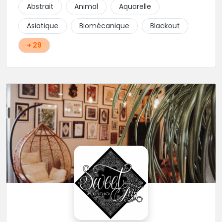
salon. Dans le respect des règles d’hygiènes, Nicolas
Abstrait
Animal
Aquarelle
vous conseille, réalise vos dessins et tatouage pour
votre plaisir dans une ambiance décontractée.
Asiatique
Biomécanique
Blackout
+ 29