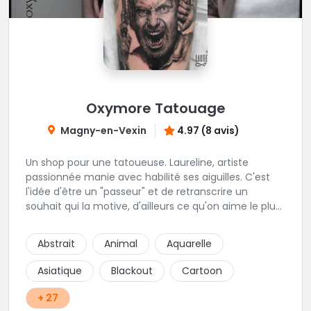
Oxymore Tatouage
Magny-en-Vexin
4.97 (8 avis)
Un shop pour une tatoueuse. Laureline, artiste
passionnée manie avec habilité ses aiguilles. C'est
l'idée d'être un "passeur" et de retranscrire un
souhait qui la motive, d'ailleurs ce qu'on aime le plus
c'est son approche du réalisme, de la gravure, et du
néo trad. Une tatoueuse recommandée et à
Abstrait
Animal
Aquarelle
recommander !
Asiatique
Blackout
Cartoon
+ 27