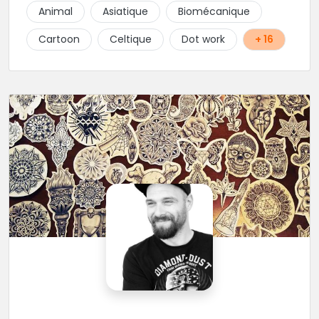
vous se fait uniquement en magasin ou par
Animal
Asiatique
Biomécanique
téléphone au 02-98-43-39-73!
Cartoon
Celtique
Dot work
+ 16