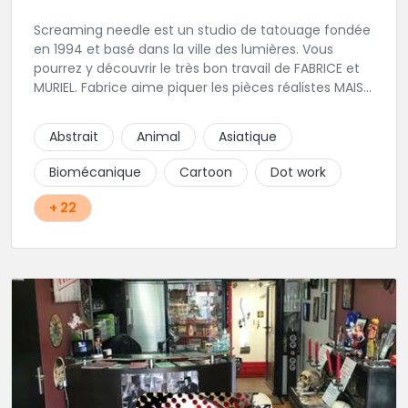
Screaming needle est un studio de tatouage fondée
en 1994 et basé dans la ville des lumières. Vous
pourrez y découvrir le très bon travail de FABRICE et
MURIEL. Fabrice aime piquer les pièces réalistes MAIS
PAS QUE..... Muriel favorise les pièces traditionnelles
tribales ou polynesiennes ainsi que le lettrage. Nous
Abstrait
Animal
Asiatique
vous invitons à leurs transmettre des questions par
message ou à goutter à venir l'univers convivial du
Biomécanique
Cartoon
Dot work
shop...
+ 22