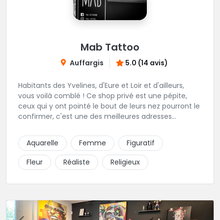
Mab Tattoo
Auffargis
5.0 (14 avis)
Habitants des Yvelines, d'Eure et Loir et d'ailleurs,
vous voilà comblé ! Ce shop privé est une pépite,
ceux qui y ont pointé le bout de leurs nez pourront le
confirmer, c'est une des meilleures adresses
tatouage de la Région. Au programme, un splendide
bouquet garni de talent, de savoir-faire, de créativité
Aquarelle
Femme
Figuratif
et de bonheur qui saurait convertir les plus
récalcitrants. Ici on prend le temps pour vous
Fleur
Réaliste
Religieux
rassurer, être à l'écoute et réfléchir à la meilleure des
manières pour réaliser vos projets.