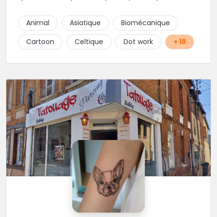
d'autres univers en gardant toujours la même
finesse dans ses traits. A ses côtés, ses acolytes Otis
Animal
Asiatique
Biomécanique
& Scylla sauront donner vie a vos projets
personnalisés et s'épanouissent dans un style
Cartoon
Celtique
Dot work
+ 18
mêlant japonais, cartoon et illustrations. Sur place et
sans RDV vous pourrez rencontrer Kristina notre
pierceuse Une équipe complémentaire et drôlement
sympathique !