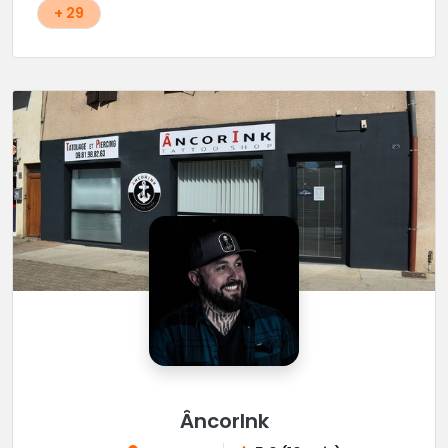
+ 29
ÂncorInk