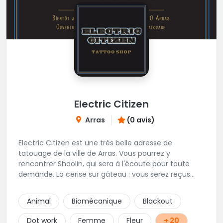
Electric Citizen
Arras
(0 avis)
Electric Citizen est une très belle adresse de
tatouage de la ville de Arras. Vous pourrez y
rencontrer Shaolin, qui sera à l'écoute pour toute
demande. La cerise sur gâteau : vous serez reçus
dans la bonne humeur et dans une ambiance
conviviale. N'hésitez à vous rendre au studio pour
Animal
Biomécanique
Blackout
que l'équipe vous aiguille dans votre projet.
Dot work
Femme
Fleur
+ 20