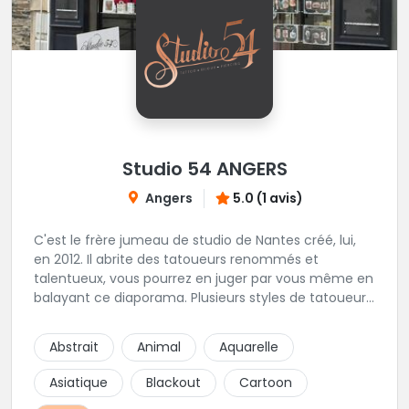
Studio 54 ANGERS
Angers
5.0 (1 avis)
C'est le frère jumeau de studio de Nantes créé, lui,
en 2012. Il abrite des tatoueurs renommés et
talentueux, vous pourrez en juger par vous même en
balayant ce diaporama. Plusieurs styles de tatoueurs
cohabitent sous cette enseigne pour pouvoir
répondre à tout types de demandes. Bien sur dans
Abstrait
Animal
Aquarelle
une hygiène très stricte.
Asiatique
Blackout
Cartoon