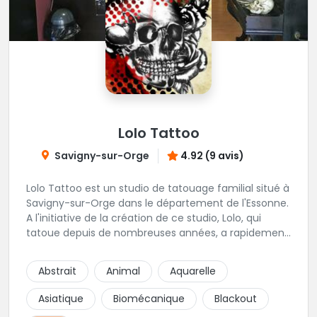
Lolo Tattoo
Savigny-sur-Orge
4.92 (9 avis)
Lolo Tattoo est un studio de tatouage familial situé à
Savigny-sur-Orge dans le département de l'Essonne.
A l'initiative de la création de ce studio, Lolo, qui
tatoue depuis de nombreuses années, a rapidement
été rejoint par oceane qui apporte une touche
féminine aux projets de tatouage. Karine, la femme
Abstrait
Animal
Aquarelle
de Lolo, s'occupera de tous vos projets de piercing.
Une équipe familiale et chaleureuse vivement
Asiatique
Biomécanique
Blackout
recommandée !