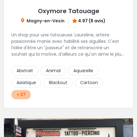
Oxymore Tatouage
Magny-en-Vexin
4.97 (8 avis)
Un shop pour une tatoueuse. Laureline, artiste
passionnée manie avec habilité ses aiguilles. C'est
l'idée d'être un "passeur" et de retranscrire un
souhait qui la motive, d'ailleurs ce qu'on aime le plus
c'est son approche du réalisme, de la gravure, et du
néo trad. Une tatoueuse recommandée et à
Abstrait
Animal
Aquarelle
recommander !
Asiatique
Blackout
Cartoon
+ 27