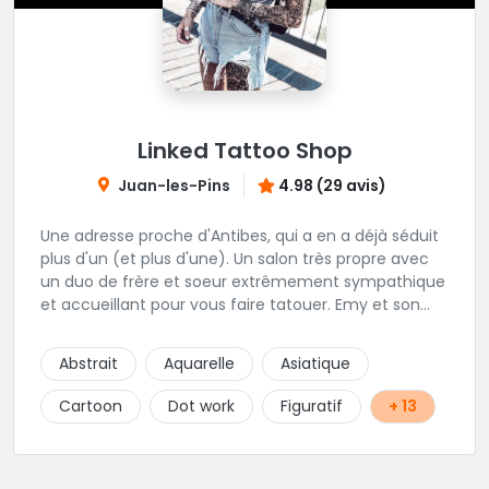
Linked Tattoo Shop
Juan-les-Pins
4.98 (29 avis)
Une adresse proche d'Antibes, qui a en a déjà séduit
plus d'un (et plus d'une). Un salon très propre avec
un duo de frère et soeur extrêmement sympathique
et accueillant pour vous faire tatouer. Emy et son
frère Eros sont très attentifs au bien-être et aux
désirs des clients, même une fois leur travail terminé.
Abstrait
Aquarelle
Asiatique
Un studio polyvalent toujours en recherche de
nouveaux styles !
Cartoon
Dot work
Figuratif
+ 13