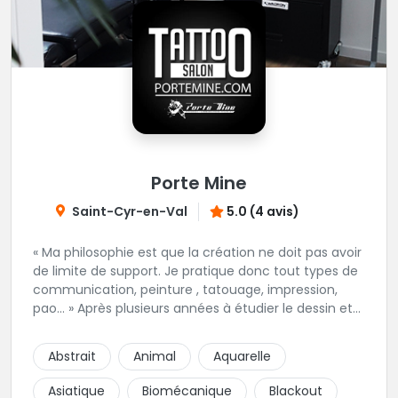
Porte Mine
Saint-Cyr-en-Val
5.0 (4 avis)
« Ma philosophie est que la création ne doit pas avoir
de limite de support. Je pratique donc tout types de
communication, peinture , tatouage, impression,
pao… » Après plusieurs années à étudier le dessin et
la technique du tatouage en autonomie puis en
salon. Dans le respect des règles d’hygiènes, Nicolas
Abstrait
Animal
Aquarelle
vous conseille, réalise vos dessins et tatouage pour
votre plaisir dans une ambiance décontractée.
Asiatique
Biomécanique
Blackout