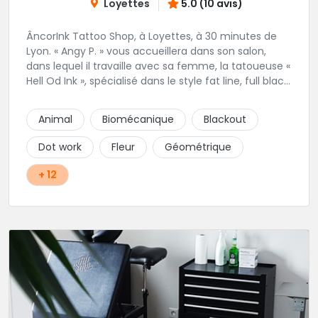
Loyettes
5.0 (10 avis)
ÂncorInk Tattoo Shop, à Loyettes, à 30 minutes de
Lyon. « Angy P. » vous accueillera dans son salon,
dans lequel il travaille avec sa femme, la tatoueuse «
Hell Od Ink », spécialisé dans le style fat line, full black
et ornemental. Vous pourrez également retrouvez
notre perceuse, « Piercing by Strega ».
Animal
Biomécanique
Blackout
Dot work
Fleur
Géométrique
+ 12