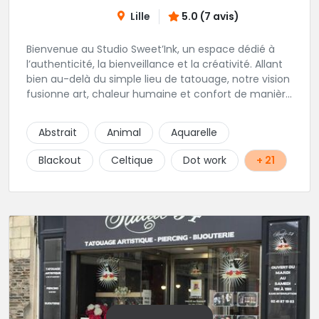
Lille
5.0 (7 avis)
Bienvenue au Studio Sweet’Ink, un espace dédié à
l’authenticité, la bienveillance et la créativité. Allant
bien au-delà du simple lieu de tatouage, notre vision
fusionne art, chaleur humaine et confort de manière
harmonieuse. Envie de vous faire piquer ? Le Studio
est l’endroit idéal si vous souhaitez être
Abstrait
Animal
Aquarelle
accompagnés, guidé et vivre une expérience le tout
dans un lieu confortable et chaleureux.
Blackout
Celtique
Dot work
+ 21