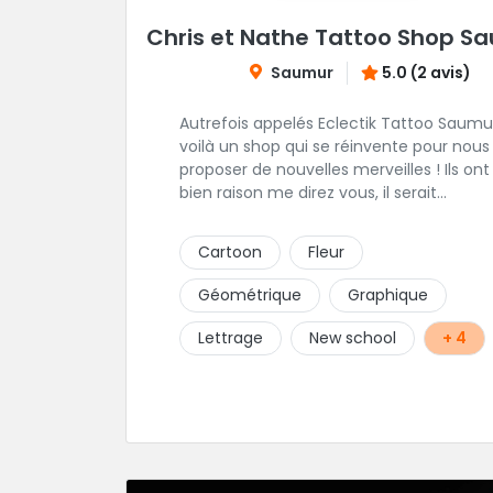
Chris et Nathe Tattoo Shop S
Saumur
5.0 (2 avis)
Autrefois appelés Eclectik Tattoo Saumu
voilà un shop qui se réinvente pour nous
proposer de nouvelles merveilles ! Ils ont
bien raison me direz vous, il serait
dommage de devoir se priver d'un tel
talent pour les gribouillages épiderminqu
Cartoon
Fleur
Ici, place au projet perso, ils savent pres
tout faire et vous offrons un
Géométrique
Graphique
accompagnement propice à sublimer v
idées. En plein centre de la ville, cadre et
Lettrage
New school
+ 4
ambiance génial, hygiène impeccable,
leurs faire une critique m'est bien difficil