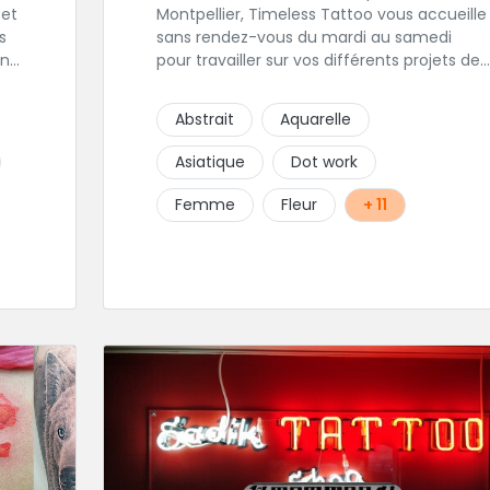
Montpellier, Timeless Tattoo vous accueille
s
sans rendez-vous du mardi au samedi
un
pour travailler sur vos différents projets de
 le
tatouages. Créatif et précis, Damien
travaille dans la bonne humeur et avec
Abstrait
Aquarelle
une hygiène sans failles. Spécialisé dans le
tatouage traditionnel, old school, mais
Asiatique
Dot work
également à l'aise dans la réalisation de
pièces de styles différents : Dotwork,
Femme
Fleur
+ 11
Japonais, Graphique, mandala .. N'hésitez
pas à le contacter !