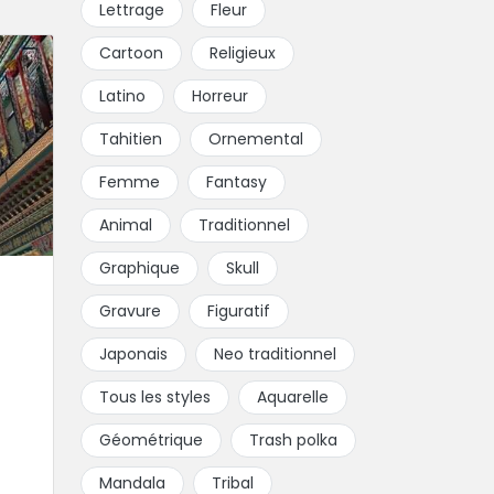
Lettrage
Fleur
Cartoon
Religieux
Latino
Horreur
Tahitien
Ornemental
Femme
Fantasy
Animal
Traditionnel
Graphique
Skull
Gravure
Figuratif
Japonais
Neo traditionnel
Tous les styles
Aquarelle
Géométrique
Trash polka
Mandala
Tribal