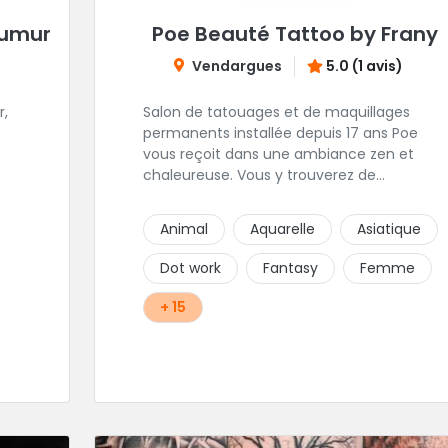
aumur
Poe Beauté Tattoo by Frany
Vendargues
5.0 (1 avis)
r,
Salon de tatouages et de maquillages
permanents installée depuis 17 ans Poe
vous reçoit dans une ambiance zen et
chaleureuse. Vous y trouverez de
magnifiques tatouages personnalisés,
es.
Polynesien et tous styles, mais aussi des
Animal
Aquarelle
Asiatique
que
maquillages permanents/artistiques ainsi
que des prestations de Piercings.
Dot work
Fantasy
Femme
os
+ 15
e!