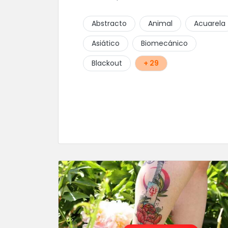
Abstracto
Animal
Acuarela
Asiático
Biomecánico
Blackout
+ 29