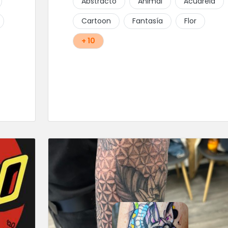
Abstracto
Animal
Acuarela
Cartoon
Fantasía
Flor
+ 10