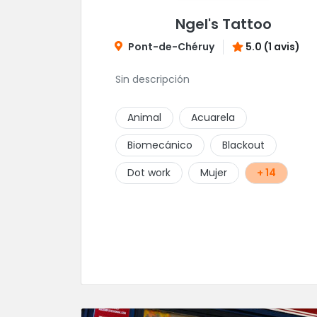
Ngel's Tattoo
Pont-de-Chéruy
5.0 (1 avis)
Sin descripción
Animal
Acuarela
Biomecánico
Blackout
Dot work
Mujer
+ 14