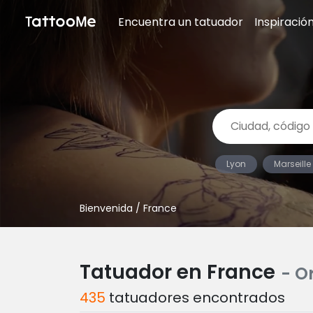
Encuentra un tatuador
Inspiració
Lyon
Marseille
Bienvenida
/ France
Tatuador en France
- O
435
tatuadores encontrados