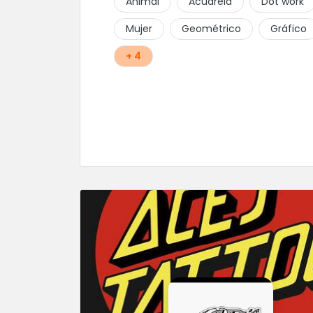
Animal
Acuarela
Dot work
Mujer
Geométrico
Gráfico
+ 4