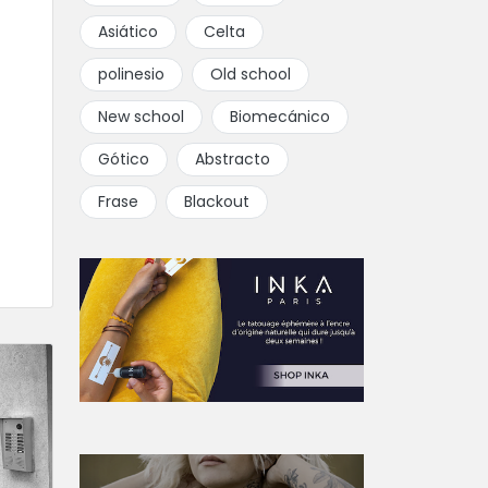
Asiático
Celta
polinesio
Old school
New school
Biomecánico
Gótico
Abstracto
Frase
Blackout