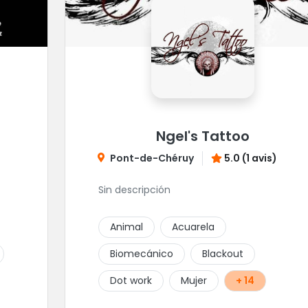
Ngel's Tattoo
Pont-de-Chéruy
5.0 (1 avis)
Sin descripción
Animal
Acuarela
Biomecánico
Blackout
Dot work
Mujer
+ 14