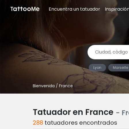
Encuentra un tatuador
Inspiració
Lyon
Marseille
Bienvenida
/ France
Tatuador en France
- F
288
tatuadores encontrados