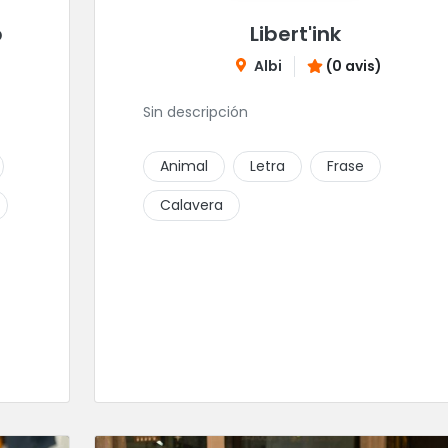
p
Libert'ink
Albi
(0 avis)
Sin descripción
Animal
Letra
Frase
Calavera