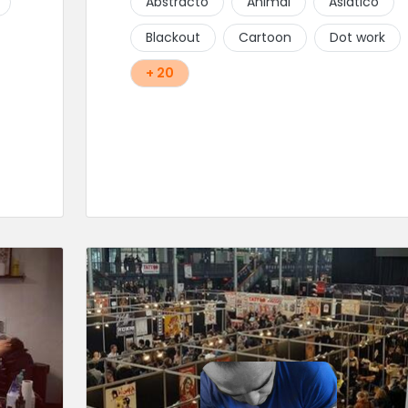
Abstracto
Animal
Asiático
Blackout
Cartoon
Dot work
+ 20