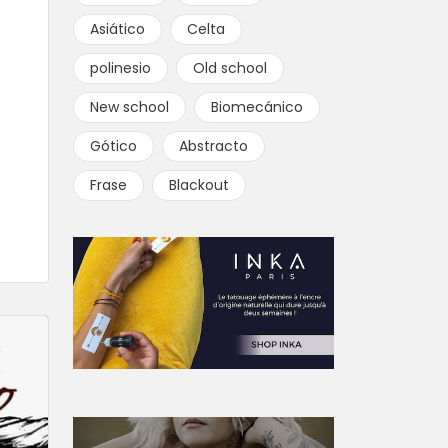
Asiático
Celta
polinesio
Old school
New school
Biomecánico
Gótico
Abstracto
Frase
Blackout