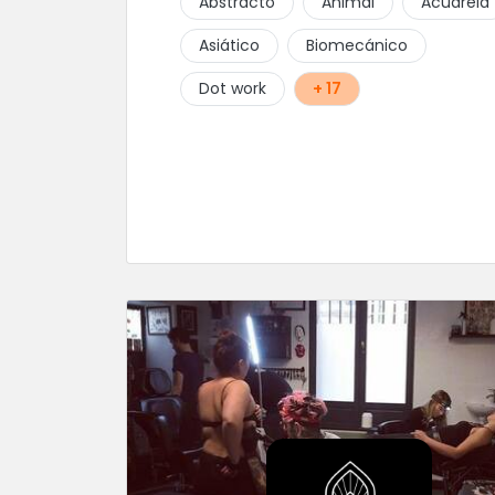
Abstracto
Animal
Acuarela
Asiático
Biomecánico
Dot work
+ 17