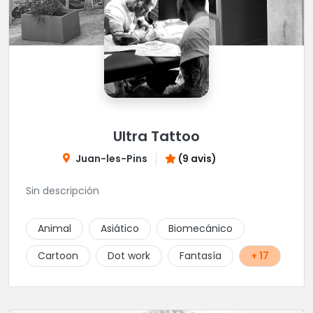
Ultra Tattoo
Juan-les-Pins
(9 avis)
Sin descripción
Animal
Asiático
Biomecánico
Cartoon
Dot work
Fantasía
+ 17