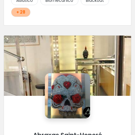
Asiático
Biomecánico
Blackout
+ 28