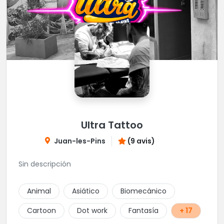
Ultra Tattoo
Juan-les-Pins
(9 avis)
Sin descripción
Animal
Asiático
Biomecánico
Cartoon
Dot work
Fantasía
+ 17