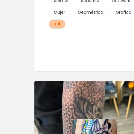
Animal
Acuarela
Dot work
Mujer
Geométrico
Gráfico
+ 4