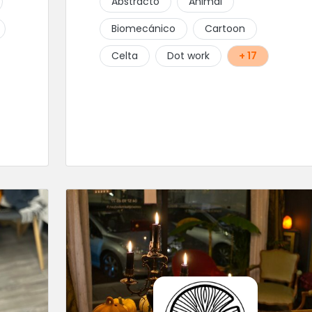
Abstracto
Animal
Biomecánico
Cartoon
Celta
Dot work
+ 17