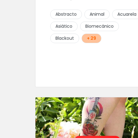
Abstracto
Animal
Acuarela
Asiático
Biomecánico
Blackout
+ 29