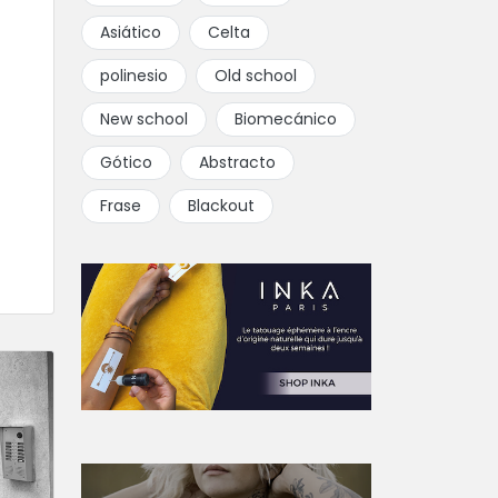
Asiático
Celta
polinesio
Old school
New school
Biomecánico
Gótico
Abstracto
Frase
Blackout