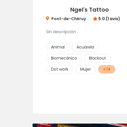
Ngel's Tattoo
Pont-de-Chéruy
5.0 (1 avis)
Sin descripción
Animal
Acuarela
Biomecánico
Blackout
Dot work
Mujer
+ 14