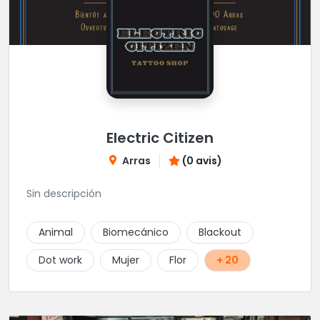
Electric Citizen
Arras
(0 avis)
Sin descripción
Animal
Biomecánico
Blackout
Dot work
Mujer
Flor
+ 20