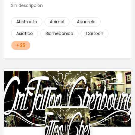
Sin descripción
Abstracto
Animal
Acuarela
Asiático
Biomecánico
Cartoon
+ 25