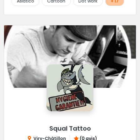
Asiático
Cartoon
Dot work
+ 17
Squal Tattoo
Viry-Châtillon
(0 avis)