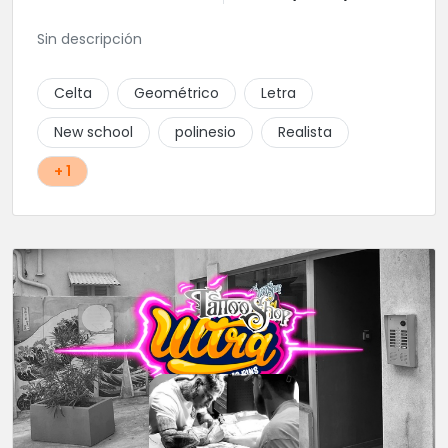
Sin descripción
Celta
Geométrico
Letra
New school
polinesio
Realista
+ 1