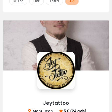
Mujer
Flor
Letra
+ 3
Jeytattoo
Montluçon
5.0 (24 avis)