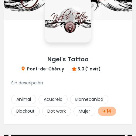
Ngel's Tattoo
Pont-de-Chéruy
5.0 (1 avis)
Sin descripción
Animal
Acuarela
Biomecánico
Blackout
Dot work
Mujer
+ 14