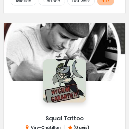
Asiático
Cartoon
Dot work
+ 17
Squal Tattoo
Viry-Châtillon
(0 avis)