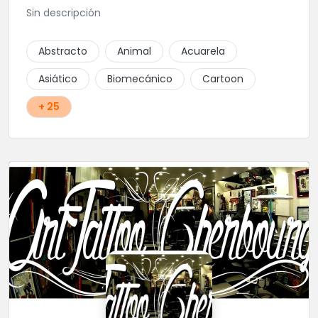
Sin descripción
Abstracto
Animal
Acuarela
Asiático
Biomecánico
Cartoon
+ 25