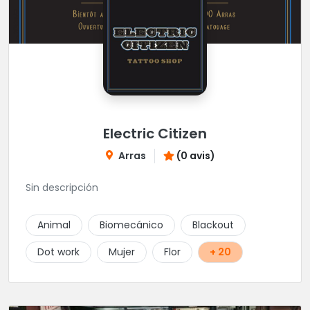
Electric Citizen
Arras
(0 avis)
Sin descripción
Animal
Biomecánico
Blackout
Dot work
Mujer
Flor
+ 20