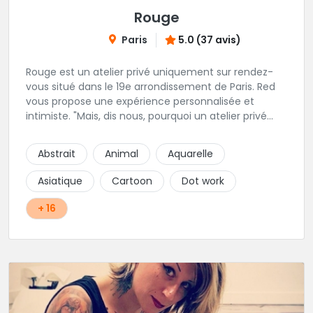
Rouge
Paris
5.0 (37 avis)
Rouge est un atelier privé uniquement sur rendez-
vous situé dans le 19e arrondissement de Paris. Red
vous propose une expérience personnalisée et
intimiste. "Mais, dis nous, pourquoi un atelier privé
?"C'est simple, cela permet de proposer la même
qualité de service à tous les tatoué(e)s. L'intérêt est
Abstrait
Animal
Aquarelle
de prendre son temps, faire les bons choix, et
toujours se donner à 1000 %. Sans oublier, une
Asiatique
Cartoon
Dot work
hygiène irréprochable. La bonne humeur, l'échange,
le respect, faire un travail personnalisé et toujours de
+ 16
qualité, sont les mots d'ordre dans cet atelier. " Si
vous ne me croyez pas, venez tester ? 😉"