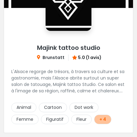
Majink tattoo studio
Brunstatt
5.0 (1 avis)
L'Alsace regorge de trésors, à travers sa culture et sa
gastronomie, mais l'Alsace abrite surtout un super
salon de tatouage, Majink tattoo Studio. Ce salon est
à l'image de sa région, raffiné, calme et chalereux.
Manu vous y attend et sera enchanté de vous faire
découvrir son super shop !
Animal
Cartoon
Dot work
Femme
Figuratif
Fleur
+ 4