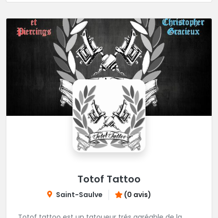
Totof Tattoo
Saint-Saulve
(0 avis)
Totof tattoo est un tatoueur trés agréable de la