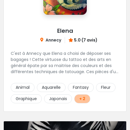
Elena
Annecy
5.0 (7 avis)
C'est à Annecy que Elena a choisi de déposer ses
bagages ! Cette virtuose du tattoo et des arts en
général épate par sa maitrise des couleurs et des
différentes techniques de tatouage. Ces pièces d'un
réalisme saisissant portent sa marque de fabrique :
On vient de très loin pour se faire tatouer par cette
Animal
Aquarelle
Fantasy
Fleur
artiste ! N'hésitez pas à la contacter par téléphone:
0648079720 ou messages sur Instagram ou
Graphique
Japonais
+ 2
Facebook.