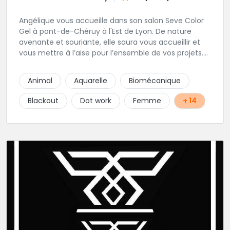
Angélique vous accueille dans son salon Seve Color
Gel à pont-de-Chéruy à l'Est de Lyon. De nature
avenante et souriante, elle saura vous accueillir et
vous mettre à l’aise pour l’ensemble de vos projets.
Son style très fin lui permet de réaliser tous types de
tatouages allant des calligraphies, motifs floraux au
Animal
Aquarelle
Biomécanique
réalisme.
Blackout
Dot work
Femme
+ 14