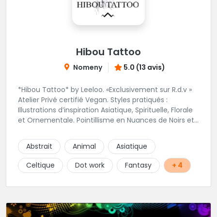
Hibou Tattoo
Nomeny
5.0 (13 avis)
*Hibou Tattoo* by Leeloo. «Exclusivement sur R.d.v »
Atelier Privé certifié Vegan. Styles pratiqués :
Illustrations d’inspiration Asiatique, Spirituelle, Florale
et Ornementale. Pointillisme en Nuances de Noirs et
Gris avec une touche de couleur. Rdv via la page Fb
de l’Atelier :
Abstrait
Animal
Asiatique
https://www.facebook.com/HibouTattoos
Celtique
Dot work
Fantasy
+ 4