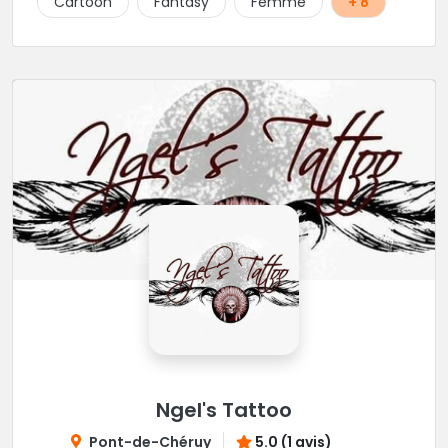
Cartoon
Fantasy
Femme
+ 8
Ngel's Tattoo
Pont-de-Chéruy
5.0 (1 avis)