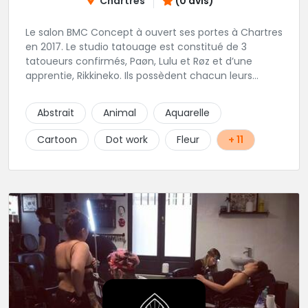
Chartres
(0 avis)
Le salon BMC Concept à ouvert ses portes à Chartres
en 2017. Le studio tatouage est constitué de 3
tatoueurs confirmés, Paøn, Lulu et Røz et d’une
apprentie, Rikkineko. Ils possèdent chacun leurs
univers ce qui permet à chaque personne
souhaitant se faire tatouer de pouvoir construire un
Abstrait
Animal
Aquarelle
projet entièrement personnalisé. Une pierceuse est
présente en Guest environ une semaine par mois au
Cartoon
Dot work
Fleur
+ 11
salon.