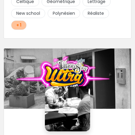
Celtique
Géométrique
Lettrage
New school
Polynésien
Réaliste
+ 1