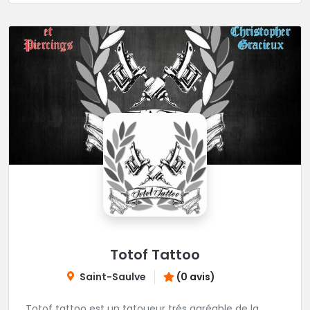
Totof Tattoo
Saint-Saulve
(0 avis)
Totof tattoo est un tatoueur trés agréable de la