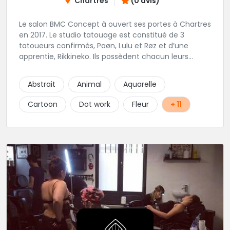
Chartres
(0 avis)
Le salon BMC Concept à ouvert ses portes à Chartres
en 2017. Le studio tatouage est constitué de 3
tatoueurs confirmés, Paøn, Lulu et Røz et d’une
apprentie, Rikkineko. Ils possèdent chacun leurs
univers ce qui permet à chaque personne
souhaitant se faire tatouer de pouvoir construire un
Abstrait
Animal
Aquarelle
projet entièrement personnalisé. Une pierceuse est
présente en Guest environ une semaine par mois au
Cartoon
Dot work
Fleur
+ 11
salon.