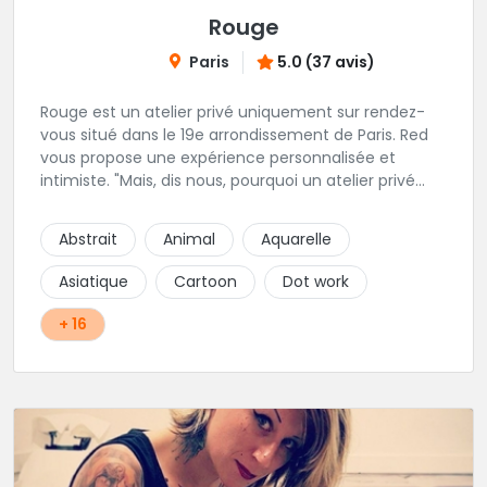
Rouge
Paris
5.0 (37 avis)
Rouge est un atelier privé uniquement sur rendez-
vous situé dans le 19e arrondissement de Paris. Red
vous propose une expérience personnalisée et
intimiste. "Mais, dis nous, pourquoi un atelier privé
?"C'est simple, cela permet de proposer la même
qualité de service à tous les tatoué(e)s. L'intérêt est
Abstrait
Animal
Aquarelle
de prendre son temps, faire les bons choix, et
toujours se donner à 1000 %. Sans oublier, une
Asiatique
Cartoon
Dot work
hygiène irréprochable. La bonne humeur, l'échange,
le respect, faire un travail personnalisé et toujours de
+ 16
qualité, sont les mots d'ordre dans cet atelier. " Si
vous ne me croyez pas, venez tester ? 😉"