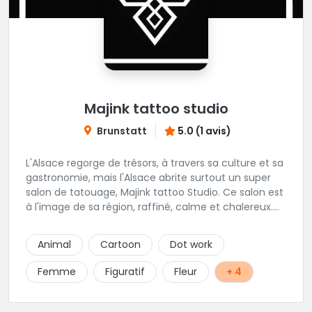
Majink tattoo studio
Brunstatt
5.0 (1 avis)
L'Alsace regorge de trésors, à travers sa culture et sa
gastronomie, mais l'Alsace abrite surtout un super
salon de tatouage, Majink tattoo Studio. Ce salon est
à l'image de sa région, raffiné, calme et chalereux.
Manu vous y attend et sera enchanté de vous faire
découvrir son super shop !
Animal
Cartoon
Dot work
Femme
Figuratif
Fleur
+ 4