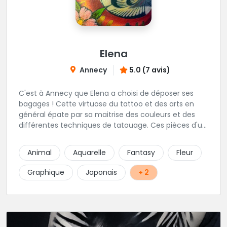
Elena
Annecy
5.0 (7 avis)
C'est à Annecy que Elena a choisi de déposer ses
bagages ! Cette virtuose du tattoo et des arts en
général épate par sa maitrise des couleurs et des
différentes techniques de tatouage. Ces pièces d'un
réalisme saisissant portent sa marque de fabrique :
On vient de très loin pour se faire tatouer par cette
Animal
Aquarelle
Fantasy
Fleur
artiste ! N'hésitez pas à la contacter par téléphone:
0648079720 ou messages sur Instagram ou
Graphique
Japonais
+ 2
Facebook.