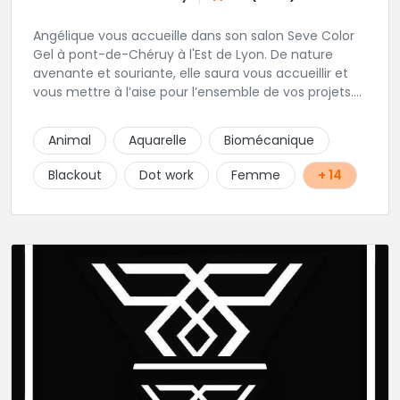
Angélique vous accueille dans son salon Seve Color
Gel à pont-de-Chéruy à l'Est de Lyon. De nature
avenante et souriante, elle saura vous accueillir et
vous mettre à l’aise pour l’ensemble de vos projets.
Son style très fin lui permet de réaliser tous types de
tatouages allant des calligraphies, motifs floraux au
Animal
Aquarelle
Biomécanique
réalisme.
Blackout
Dot work
Femme
+ 14