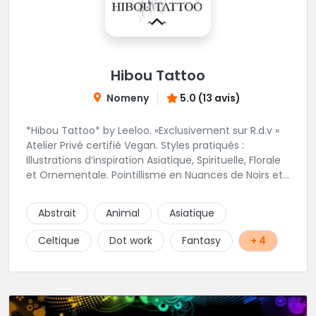
Hibou Tattoo
Nomeny
5.0 (13 avis)
*Hibou Tattoo* by Leeloo. «Exclusivement sur R.d.v »
Atelier Privé certifié Vegan. Styles pratiqués :
Illustrations d’inspiration Asiatique, Spirituelle, Florale
et Ornementale. Pointillisme en Nuances de Noirs et
Gris avec une touche de couleur. Rdv via la page Fb
de l’Atelier :
Abstrait
Animal
Asiatique
https://www.facebook.com/HibouTattoos
Celtique
Dot work
Fantasy
+ 4