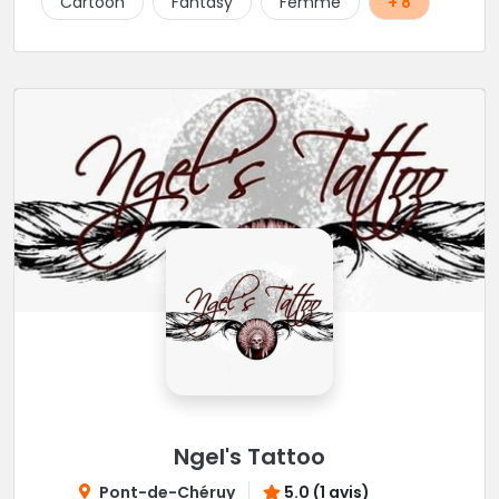
Cartoon
Fantasy
Femme
+ 8
Ngel's Tattoo
Pont-de-Chéruy
5.0 (1 avis)