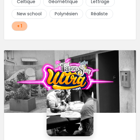
Celtique
Géométrique
Lettrage
New school
Polynésien
Réaliste
+ 1