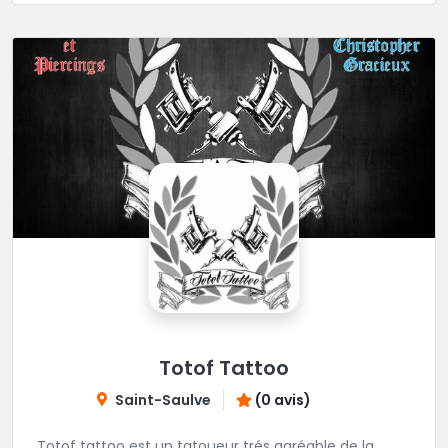
Totof Tattoo
Saint-Saulve
(0 avis)
Totof tattoo est un tatoueur trés agréable de la