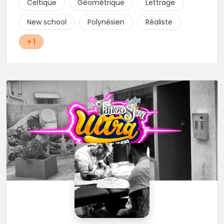
Celtique
Géométrique
Lettrage
New school
Polynésien
Réaliste
+ 1