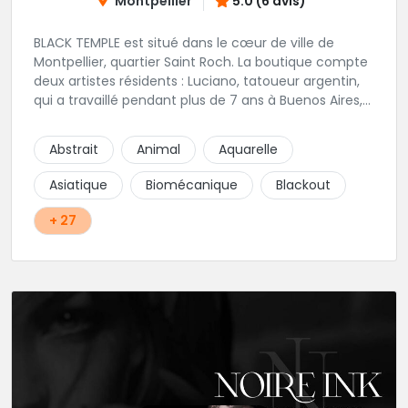
Montpellier
5.0 (6 avis)
BLACK TEMPLE est situé dans le cœur de ville de
Montpellier, quartier Saint Roch. La boutique compte
deux artistes résidents : Luciano, tatoueur argentin,
qui a travaillé pendant plus de 7 ans à Buenos Aires,
avant de venir s'installer en France en 2014. Et, Jaxar,
qui a travaillé dans plusieurs boutiques de la ville
Abstrait
Animal
Aquarelle
avant de rejoindre notre équipe. La boutique
accueille plusieurs artistes tatoueurs en tant que
Asiatique
Biomécanique
Blackout
guests tout au long de l'année afin de proposer
d'autres styles.
+ 27