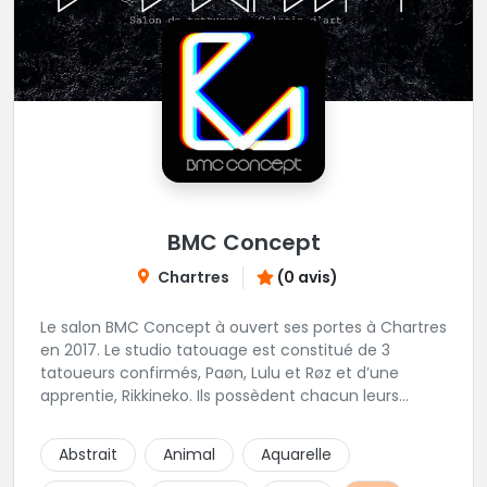
BMC Concept
Chartres
(0 avis)
Le salon BMC Concept à ouvert ses portes à Chartres
en 2017. Le studio tatouage est constitué de 3
tatoueurs confirmés, Paøn, Lulu et Røz et d’une
apprentie, Rikkineko. Ils possèdent chacun leurs
univers ce qui permet à chaque personne
souhaitant se faire tatouer de pouvoir construire un
Abstrait
Animal
Aquarelle
projet entièrement personnalisé. Une pierceuse est