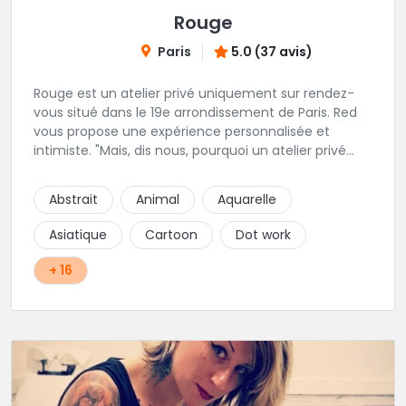
Rouge
Paris
5.0 (37 avis)
Rouge est un atelier privé uniquement sur rendez-
vous situé dans le 19e arrondissement de Paris. Red
vous propose une expérience personnalisée et
intimiste. "Mais, dis nous, pourquoi un atelier privé
?"C'est simple, cela permet de proposer la même
qualité de service à tous les tatoué(e)s. L'intérêt est
Abstrait
Animal
Aquarelle
de prendre son temps, faire les bons choix, et
toujours se donner à 1000 %. Sans oublier, une
Asiatique
Cartoon
Dot work
hygiène irréprochable. La bonne humeur, l'échange,
le respect, faire un travail personnalisé et toujours de
+ 16
qualité, sont les mots d'ordre dans cet atelier. " Si
vous ne me croyez pas, venez tester ? 😉"