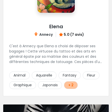
Elena
Annecy
5.0 (7 avis)
C'est à Annecy que Elena a choisi de déposer ses
bagages ! Cette virtuose du tattoo et des arts en
général épate par sa maitrise des couleurs et des
différentes techniques de tatouage. Ces pièces d'un
réalisme saisissant portent sa marque de fabrique :
On vient de très loin pour se faire tatouer par cette
Animal
Aquarelle
Fantasy
Fleur
artiste ! N'hésitez pas à la contacter par téléphone:
0648079720 ou messages sur Instagram ou
Graphique
Japonais
+ 2
Facebook.