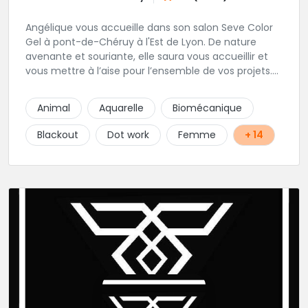
Angélique vous accueille dans son salon Seve Color
Gel à pont-de-Chéruy à l'Est de Lyon. De nature
avenante et souriante, elle saura vous accueillir et
vous mettre à l’aise pour l’ensemble de vos projets.
Son style très fin lui permet de réaliser tous types de
tatouages allant des calligraphies, motifs floraux au
Animal
Aquarelle
Biomécanique
réalisme.
Blackout
Dot work
Femme
+ 14