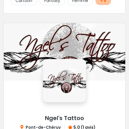
Cartoon
Fantasy
Femme
+ 8
Ngel's Tattoo
Pont-de-Chéruy
5.0 (1 avis)