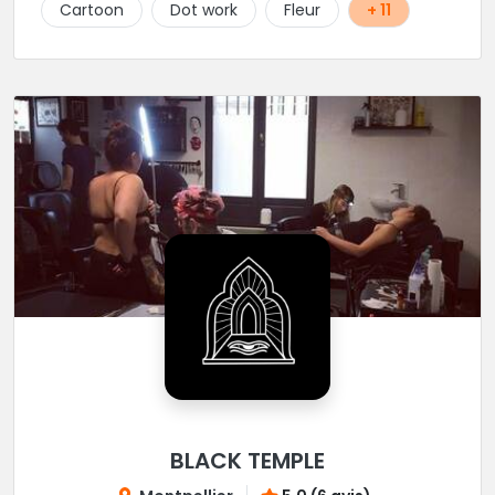
présente en Guest environ une semaine par mois au
Cartoon
Dot work
Fleur
+ 11
salon.
BLACK TEMPLE