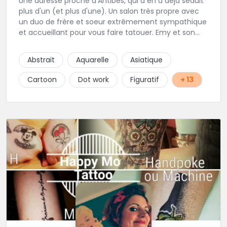
Une adresse proche d'Antibes, qui a en a déjà séduit
plus d'un (et plus d'une). Un salon très propre avec
un duo de frère et soeur extrêmement sympathique
et accueillant pour vous faire tatouer. Emy et son
frère Eros sont très attentifs au bien-être et aux
désirs des clients, même une fois leur travail terminé.
Abstrait
Aquarelle
Asiatique
Un studio polyvalent toujours en recherche de
nouveaux styles !
Cartoon
Dot work
Figuratif
+ 13