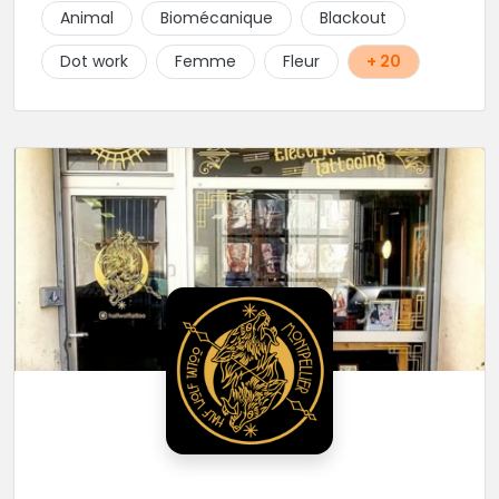
conviviale. N'hésitez à vous rendre au studio pour
Animal
Biomécanique
Blackout
que l'équipe vous aiguille dans votre projet.
Dot work
Femme
Fleur
+ 20