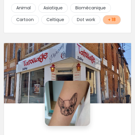
finesse dans ses traits. A ses côtés, ses acolytes Otis
Animal
Asiatique
Biomécanique
& Scylla sauront donner vie a vos projets
personnalisés et s'épanouissent dans un style
Cartoon
Celtique
Dot work
+ 18
mêlant japonais, cartoon et illustrations. Sur place et
sans RDV vous pourrez rencontrer Kristina notre
pierceuse Une équipe complémentaire et drôlement
sympathique !