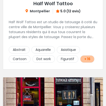
Half Wolf Tattoo
Montpellier
5.0 (12 avis)
Half Wolf Tattoo est un studio de tatouage à coté du
centre ville de Montpellier. Vous y croiserez plusieurs
tatoueurs résidents qui à eux tous couvrent la
plupart des styles de tatouage. Passez la porte du
shop et vous découvrirez une ambiance
sympathique et conviviale. Foncez ! Tramway ligne 3
Abstrait
Aquarelle
Asiatique
- plan cabanes Tramway ligne 4 - peyrou
Cartoon
Dot work
Figuratif
+ 16