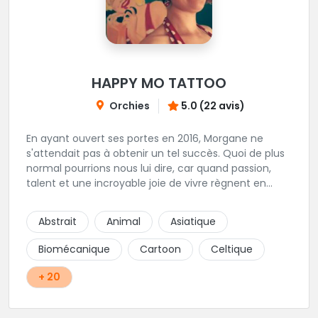
HAPPY MO TATTOO
Orchies
5.0 (22 avis)
En ayant ouvert ses portes en 2016, Morgane ne
s'attendait pas à obtenir un tel succès. Quoi de plus
normal pourrions nous lui dire, car quand passion,
talent et une incroyable joie de vivre règnent en
maîtres, il faut s'attendre à voir de nombreuses
personnes pointer le bout de leurs nez. Si le tatouage
Abstrait
Animal
Asiatique
n'est pas l'unique corde qu'elle possède à son arc,
c'est assurément une de ses spécialités! Oldschool,
Biomécanique
Cartoon
Celtique
Dotwork, et autres Ornementaux, ce shop vous
propose des tatouages aux motifs originaux et au
+ 20
traits assurés conçus spécialement pour vous, que
ce soit via handpoke ou dermographe! La création
sur mesure avec un entretien au préalable est