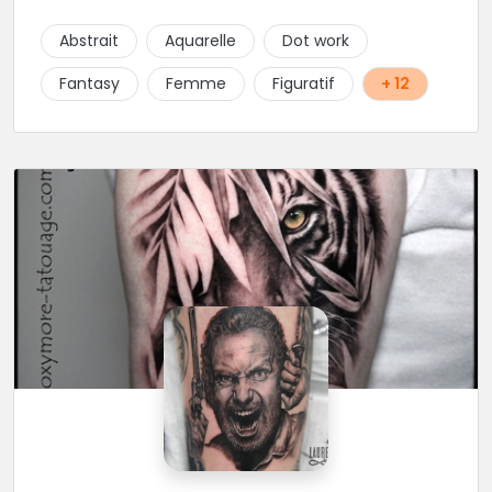
se sentent à l'aise tout au long de la séance de
tatouage. Dimitry quant à lui s'occupe du piercing.
Abstrait
Aquarelle
Dot work
Laura est une artiste passionnée et dévouée qui met
un point d'honneur à offrir des tatouages de qualité
Fantasy
Femme
Figuratif
+ 12
à tout ses clients. Elle prend le temps de comprendre
leurs souhaits et de les guider tout au long du
processus pour créer un tatouage unique qui les
représente. Ses tatouages sont réputés pour leur
finesse et leur qualité. Véritable havre de paix, loin du
tumulte de la grande ville, LK design est une vraie
bonne adresse dans la région.