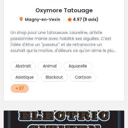
Oxymore Tatouage
Magny-en-Vexin
4.97 (8 avis)
Un shop pour une tatoueuse. Laureline, artiste
passionnée manie avec habilité ses aiguilles. C'est
l'idée d'être un "passeur" et de retranscrire un
souhait qui la motive, d'ailleurs ce qu'on aime le plus
c'est son approche du réalisme, de la gravure, et du
néo trad. Une tatoueuse recommandée et à
Abstrait
Animal
Aquarelle
recommander !
Asiatique
Blackout
Cartoon
+ 27