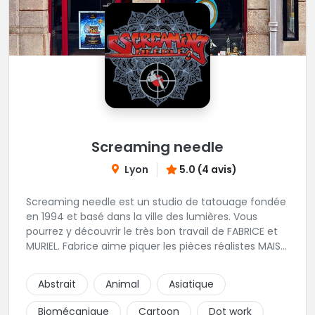
Screaming needle
Lyon
5.0 (4 avis)
Screaming needle est un studio de tatouage fondée
en 1994 et basé dans la ville des lumières. Vous
pourrez y découvrir le très bon travail de FABRICE et
MURIEL. Fabrice aime piquer les pièces réalistes MAIS
PAS QUE..... Muriel favorise les pièces traditionnelles
tribales ou polynesiennes ainsi que le lettrage. Nous
Abstrait
Animal
Asiatique
vous invitons à leurs transmettre des questions par
message ou à goutter à venir l'univers convivial du
Biomécanique
Cartoon
Dot work