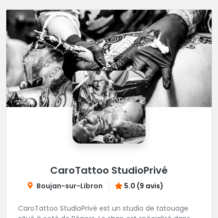
obligatoire dans ce shop privé. Une très belle adresse
où l'on sait accueillir, hygiène impeccable, que
demander de plus?
CaroTattoo StudioPrivé
Boujan-sur-Libron
5.0 (9 avis)
CaroTattoo StudioPrivé est un studio de tatouage