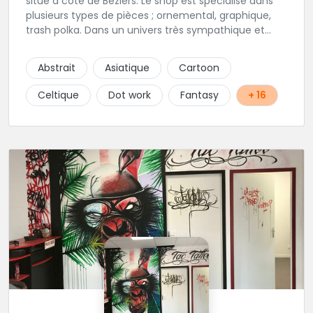
situé à coté de Béziers. Le shop est spécialisé dans
plusieurs types de pièces ; ornemental, graphique,
trash polka. Dans un univers très sympathique et
convivial, vous pourrez affiner votre projet de
tatouage. N'hésitez pas, contactez-les et vous n'en
Abstrait
Asiatique
Cartoon
serez que ravi !!
Celtique
Dot work
Fantasy
+ 16