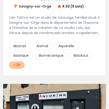
Savigny-sur-Orge
4.92 (9 avis)
Lolo Tattoo est un studio de tatouage familial situé à
Savigny-sur-Orge dans le département de l'Essonne.
A l'initiative de la création de ce studio, Lolo, qui
tatoue depuis de nombreuses années, a rapidement
été rejoint par oceane qui apporte une touche
féminine aux projets de tatouage. Karine, la femme
Abstrait
Animal
Aquarelle
de Lolo, s'occupera de tous vos projets de piercing.
Une équipe familiale et chaleureuse vivement
Asiatique
Biomécanique
Blackout
recommandée !
+ 29