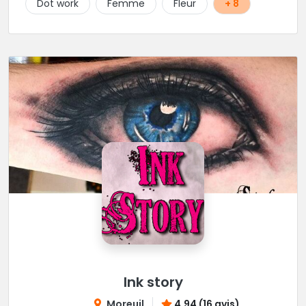
Dot work
Femme
Fleur
+ 8
Ink story
Moreuil
4.94 (16 avis)