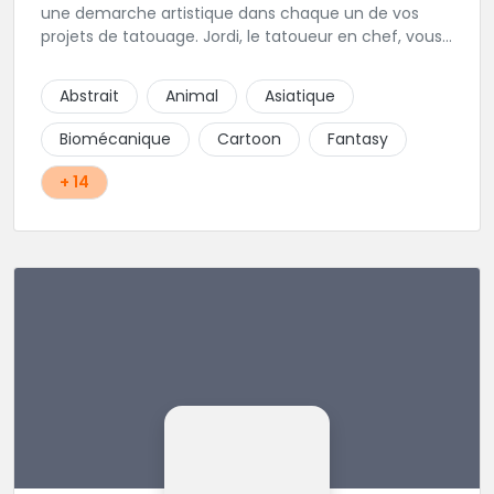
une demarche artistique dans chaque un de vos
projets de tatouage. Jordi, le tatoueur en chef, vous
propose personaliseer chaque oeuvre dans l style de
votre preference, toujours avec vous pour creer
Abstrait
Animal
Asiatique
ensemble le tattoo de vos reves.
Biomécanique
Cartoon
Fantasy
+ 14