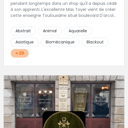
pendant longtemps dans un shop qu'il a depuis cédé
à son apprenti. L'excellente Max Toyer vient de créer
cette enseigne Toulousaine situé boulevard D'arcole.
Il garde l'esprit professionnel et artistique qui lui est
propre et propose des tatouages flash ou des
Abstrait
Animal
Aquarelle
créations uniques. Un studio à l'esprit sympathique
et bien à lui. On est sur une bonne nouvelle pour les
Asiatique
Biomécanique
Blackout
toulousains!
+ 29