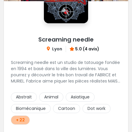
Screaming needle
Lyon
5.0 (4 avis)
Screaming needle est un studio de tatouage fondée
en 1994 et basé dans la ville des lumières. Vous
pourrez y découvrir le très bon travail de FABRICE et
MURIEL. Fabrice aime piquer les pièces réalistes MAIS
PAS QUE..... Muriel favorise les pièces traditionnelles
tribales ou polynesiennes ainsi que le lettrage. Nous
Abstrait
Animal
Asiatique
vous invitons à leurs transmettre des questions par
message ou à goutter à venir l'univers convivial du
Biomécanique
Cartoon
Dot work
shop...
+ 22