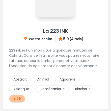
La 223 INK
Wettolsheim
5.0 (4 avis)
223 ink est un shop situé à quelques minutes de
Colmar. Dans ce lieu insolite vous pourrez vous faire
tatouer, couper la barbe, percer et vous aurez
l'occasion de également d'acheter des vêtements à
la boutique. Coté tatouage c'est Célin qui vous
recevra pour vos projets de style réaliste, floral,
Abstrait
Animal
Aquarelle
religieux et latino. On vous invite à pousser
rapidement la porte de ce shop.
Asiatique
Biomécanique
Blackout
+ 29