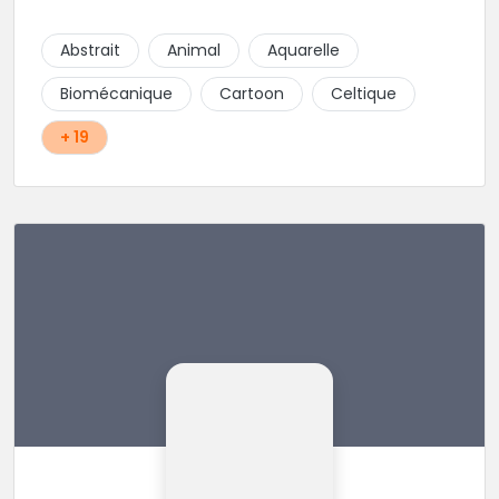
pierçing. Dans un cadre cosy, une ambiance pro et
détendu. Que demander de plus?
Abstrait
Animal
Aquarelle
Biomécanique
Cartoon
Celtique
+ 19