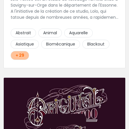
Savigny-sur-Orge dans le département de l'Essonne.
A l'initiative de la création de ce studio, Lolo, qui
tatoue depuis de nombreuses années, a rapidement
été rejoint par oceane qui apporte une touche
féminine aux projets de tatouage. Karine, la femme
Abstrait
Animal
Aquarelle
de Lolo, s'occupera de tous vos projets de piercing.
Une équipe familiale et chaleureuse vivement
Asiatique
Biomécanique
Blackout
recommandée !
+ 29