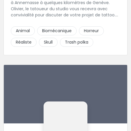
à Annemasse à quelques kilomètres de Genève.
Olivier, le tatoueur du studio vous recevra avec
convivialité pour discuter de votre projet de tattoo.
N'hésitez pas à lui envoyer directement un message
pour prendre rendez-vous.
Animal
Biomécanique
Horreur
Réaliste
Skull
Trash polka