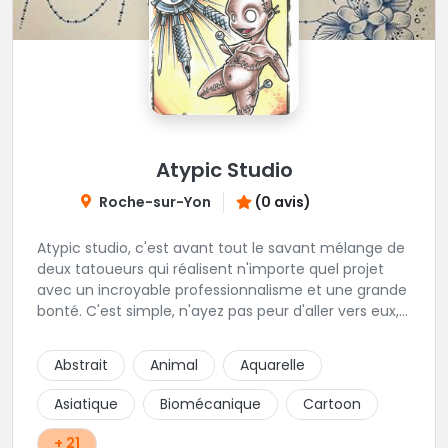
Atypic Studio
Roche-sur-Yon
(0 avis)
Atypic studio, c'est avant tout le savant mélange de
deux tatoueurs qui réalisent n'importe quel projet
avec un incroyable professionnalisme et une grande
bonté. C'est simple, n'ayez pas peur d'aller vers eux,
s'ils auront toujours l'expertise pour piquer le projet
de vos rêves, il sauront aussi vous prodiguer les
Abstrait
Animal
Aquarelle
quelques conseils avisés qui vous permettront de
sublimer vos envies.
Asiatique
Biomécanique
Cartoon
+ 21