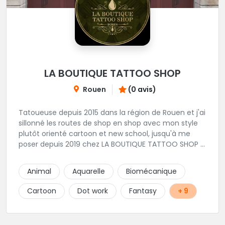
LA BOUTIQUE TATTOO SHOP
Rouen
(0 avis)
Tatoueuse depuis 2015 dans la région de Rouen et j'ai
sillonné les routes de shop en shop avec mon style
plutôt orienté cartoon et new school, jusqu'à me
poser depuis 2019 chez LA BOUTIQUE TATTOO SHOP à
Rouen Ce qui m’amuse le plus? Les spooky pouffes
et les animaux trop mignons avec des yeux qui
Animal
Aquarelle
Biomécanique
mangent ton âme. Mais j’aime aussi l’ornemental, le
floral, le lettering ou tout autre projet. Bref, si t’es
Cartoon
Dot work
Fantasy
+ 9
sympa et que ce que tu vois sur ce site te plait,
n’hésite pas à me contacter pour un FLASH ou un
PROJET PERSO, j’aurais à coeur de te faire un