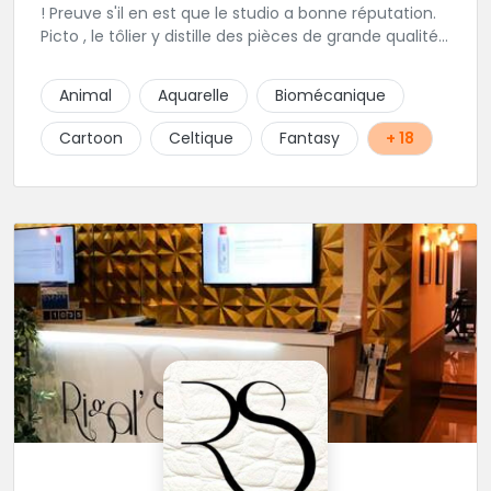
! Preuve s'il en est que le studio a bonne réputation.
Picto , le tôlier y distille des pièces de grande qualité
dans la bonne humeur bien sur et avec une hygiène
irréprochable! "A.Raok"signifie "en avant" en gaelique,
Animal
Aquarelle
Biomécanique
comme un symbole! Foncez dans ce studio!
Cartoon
Celtique
Fantasy
+ 18