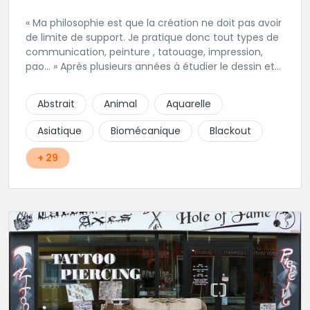
« Ma philosophie est que la création ne doit pas avoir
de limite de support. Je pratique donc tout types de
communication, peinture , tatouage, impression,
pao… » Après plusieurs années à étudier le dessin et
la technique du tatouage en autonomie puis en
salon. Dans le respect des règles d’hygiènes, Nicolas
Abstrait
Animal
Aquarelle
vous conseille, réalise vos dessins et tatouage pour
votre plaisir dans une ambiance décontractée.
Asiatique
Biomécanique
Blackout
+ 29