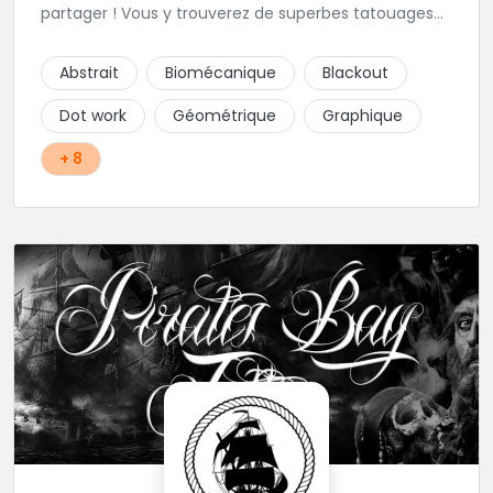
partager ! Vous y trouverez de superbes tatouages
dans de nombreux styles : BlackWork, NéoTrad,
Dotwork, LineWork, Biomecanique, Watercolor, Trash
Abstrait
Biomécanique
Blackout
Polka, Géométrique, Old School, Réalistes...
Dot work
Géométrique
Graphique
+ 8