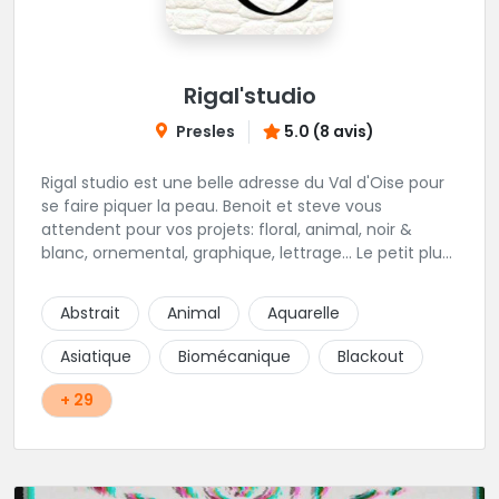
Rigal'studio
Presles
5.0 (8 avis)
Rigal studio est une belle adresse du Val d'Oise pour
se faire piquer la peau. Benoit et steve vous
attendent pour vos projets: floral, animal, noir &
blanc, ornemental, graphique, lettrage... Le petit plus
des lieux, vous serez dans la bonne humeur et la
convivialité. Foncez ! plus d'info
Abstrait
Animal
Aquarelle
https://www.rigalstudio.com
Asiatique
Biomécanique
Blackout
+ 29