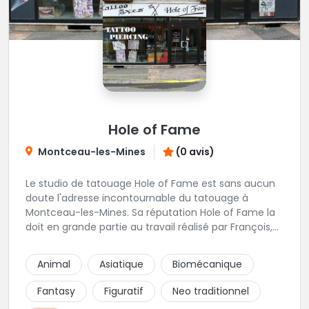
Hole of Fame
Montceau-les-Mines
(0 avis)
Le studio de tatouage Hole of Fame est sans aucun
doute l'adresse incontournable du tatouage à
Montceau-les-Mines. Sa réputation Hole of Fame la
doit en grande partie au travail réalisé par François,
un tatoueur reconnu pour le sérieux de son travail.
Une superbe adresse du tatouage pour les
Animal
Asiatique
Biomécanique
Montcelliens, Montcelliennes et tous les habitants de
Saône et Loire !
Fantasy
Figuratif
Neo traditionnel