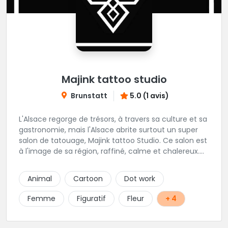
Majink tattoo studio
Brunstatt
5.0 (1 avis)
L'Alsace regorge de trésors, à travers sa culture et sa
gastronomie, mais l'Alsace abrite surtout un super
salon de tatouage, Majink tattoo Studio. Ce salon est
à l'image de sa région, raffiné, calme et chalereux.
Manu vous y attend et sera enchanté de vous faire
découvrir son super shop !
Animal
Cartoon
Dot work
Femme
Figuratif
Fleur
+ 4