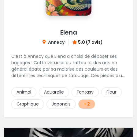
Elena
Annecy
5.0 (7 avis)
C'est à Annecy que Elena a choisi de déposer ses
bagages ! Cette virtuose du tattoo et des arts en
général épate par sa maitrise des couleurs et des
différentes techniques de tatouage. Ces pièces d'un
réalisme saisissant portent sa marque de fabrique :
On vient de très loin pour se faire tatouer par cette
Animal
Aquarelle
Fantasy
Fleur
artiste ! N'hésitez pas à la contacter par téléphone:
0648079720 ou messages sur Instagram ou
Graphique
Japonais
+ 2
Facebook.