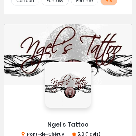
Cartoon
Fantasy
Femme
+ 8
Ngel's Tattoo
Pont-de-Chéruy
5.0 (1 avis)