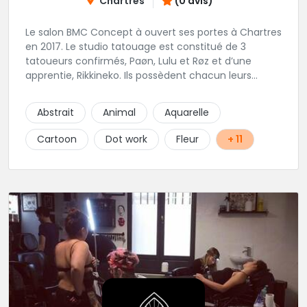
Chartres
(0 avis)
Le salon BMC Concept à ouvert ses portes à Chartres
en 2017. Le studio tatouage est constitué de 3
tatoueurs confirmés, Paøn, Lulu et Røz et d’une
apprentie, Rikkineko. Ils possèdent chacun leurs
univers ce qui permet à chaque personne
souhaitant se faire tatouer de pouvoir construire un
Abstrait
Animal
Aquarelle
projet entièrement personnalisé. Une pierceuse est
présente en Guest environ une semaine par mois au
Cartoon
Dot work
Fleur
+ 11
salon.