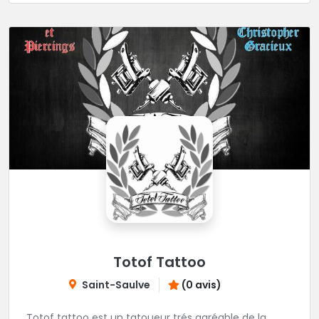
Totof Tattoo
Saint-Saulve
(0 avis)
Totof tattoo est un tatoueur trés agréable de la