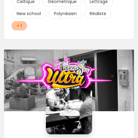
Celtique
Géométrique
Lettrage
New school
Polynésien
Réaliste
+ 1