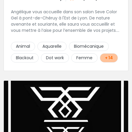
Angélique vous accueille dans son salon Seve Color
Gel à pont-de-Chéruy à l'Est de Lyon. De nature
avenante et souriante, elle saura vous accueillir et
vous mettre à l’aise pour l’ensemble de vos projets.
Son style très fin lui permet de réaliser tous types de
tatouages allant des calligraphies, motifs floraux au
Animal
Aquarelle
Biomécanique
réalisme.
Blackout
Dot work
Femme
+ 14