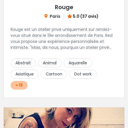
Rouge
Paris
5.0 (37 avis)
Rouge est un atelier privé uniquement sur rendez-
vous situé dans le 19e arrondissement de Paris. Red
vous propose une expérience personnalisée et
intimiste. "Mais, dis nous, pourquoi un atelier privé
?"C'est simple, cela permet de proposer la même
qualité de service à tous les tatoué(e)s. L'intérêt est
Abstrait
Animal
Aquarelle
de prendre son temps, faire les bons choix, et
toujours se donner à 1000 %. Sans oublier, une
Asiatique
Cartoon
Dot work
hygiène irréprochable. La bonne humeur, l'échange,
le respect, faire un travail personnalisé et toujours de
+ 16
qualité, sont les mots d'ordre dans cet atelier. " Si
vous ne me croyez pas, venez tester ? 😉"