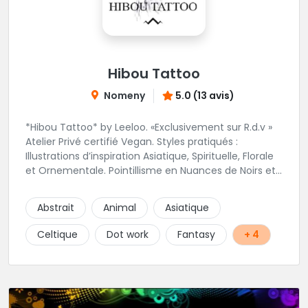
Hibou Tattoo
Nomeny
5.0 (13 avis)
*Hibou Tattoo* by Leeloo. «Exclusivement sur R.d.v »
Atelier Privé certifié Vegan. Styles pratiqués :
Illustrations d’inspiration Asiatique, Spirituelle, Florale
et Ornementale. Pointillisme en Nuances de Noirs et
Gris avec une touche de couleur. Rdv via la page Fb
de l’Atelier :
Abstrait
Animal
Asiatique
https://www.facebook.com/HibouTattoos
Celtique
Dot work
Fantasy
+ 4