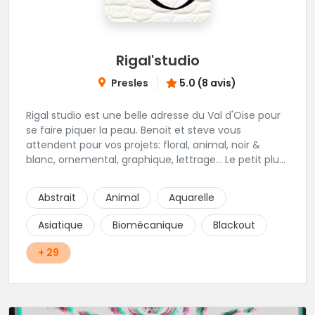
Rigal'studio
Presles
5.0 (8 avis)
Rigal studio est une belle adresse du Val d'Oise pour
se faire piquer la peau. Benoit et steve vous
attendent pour vos projets: floral, animal, noir &
blanc, ornemental, graphique, lettrage... Le petit plus
des lieux, vous serez dans la bonne humeur et la
convivialité. Foncez ! plus d'info
Abstrait
Animal
Aquarelle
https://www.rigalstudio.com
Asiatique
Biomécanique
Blackout
+ 29