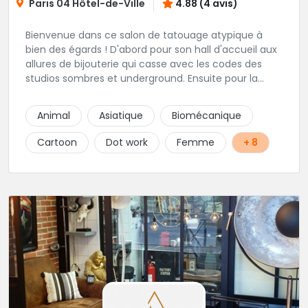
Paris 04 Hôtel-de-Ville
4.88 (4 avis)
Bienvenue dans ce salon de tatouage atypique à
bien des égards ! D'abord pour son hall d'accueil aux
allures de bijouterie qui casse avec les codes des
studios sombres et underground. Ensuite pour la
clientèle éclectique qui s'y rend : touristes, résidents,
clubbers, sexagénaires ! Un des studios de tatouage
Animal
Asiatique
Biomécanique
référent à Paris.
Cartoon
Dot work
Femme
+ 8