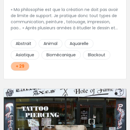
« Ma philosophie est que la création ne doit pas avoir
de limite de support. Je pratique donc tout types de
communication, peinture , tatouage, impression,
pao… » Après plusieurs années à étudier le dessin et
la technique du tatouage en autonomie puis en
salon. Dans le respect des règles d’hygiènes, Nicolas
Abstrait
Animal
Aquarelle
vous conseille, réalise vos dessins et tatouage pour
votre plaisir dans une ambiance décontractée.
Asiatique
Biomécanique
Blackout
+ 29