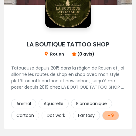
LA BOUTIQUE TATTOO SHOP
Rouen
(0 avis)
Tatoueuse depuis 2015 dans la région de Rouen et j'ai
sillonné les routes de shop en shop avec mon style
plutôt orienté cartoon et new school, jusqu'à me
poser depuis 2019 chez LA BOUTIQUE TATTOO SHOP à
Rouen Ce qui m’amuse le plus? Les spooky pouffes
et les animaux trop mignons avec des yeux qui
Animal
Aquarelle
Biomécanique
mangent ton âme. Mais j’aime aussi l’ornemental, le
floral, le lettering ou tout autre projet. Bref, si t’es
Cartoon
Dot work
Fantasy
+ 9
sympa et que ce que tu vois sur ce site te plait,
n’hésite pas à me contacter pour un FLASH ou un
PROJET PERSO, j’aurais à coeur de te faire un