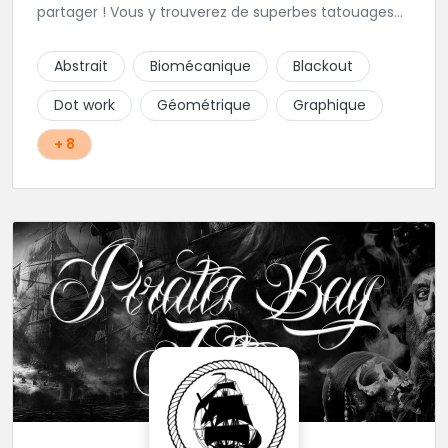
partager ! Vous y trouverez de superbes tatouages
dans de nombreux styles : BlackWork, NéoTrad,
Dotwork, LineWork, Biomecanique, Watercolor, Trash
Abstrait
Biomécanique
Blackout
Polka, Géométrique, Old School, Réalistes...
Dot work
Géométrique
Graphique
+ 8