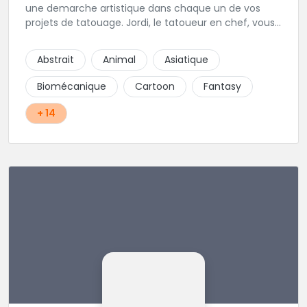
une demarche artistique dans chaque un de vos
projets de tatouage. Jordi, le tatoueur en chef, vous
propose personaliseer chaque oeuvre dans l style de
votre preference, toujours avec vous pour creer
Abstrait
Animal
Asiatique
ensemble le tattoo de vos reves.
Biomécanique
Cartoon
Fantasy
+ 14