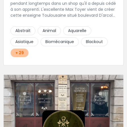
pendant longtemps dans un shop qu'il a depuis cédé
à son apprenti. L'excellente Max Toyer vient de créer
cette enseigne Toulousaine situé boulevard D'arcole.
Il garde l'esprit professionnel et artistique qui lui est
propre et propose des tatouages flash ou des
Abstrait
Animal
Aquarelle
créations uniques. Un studio à l'esprit sympathique
et bien à lui. On est sur une bonne nouvelle pour les
Asiatique
Biomécanique
Blackout
toulousains!
+ 29