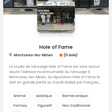
Hole of Fame
Montceau-les-Mines
(0 avis)
Le studio de tatouage Hole of Fame est sans aucun
doute l'adresse incontournable du tatouage à
Montceau-les-Mines. Sa réputation Hole of Fame la
doit en grande partie au travail réalisé par François,
un tatoueur reconnu pour le sérieux de son travail.
Une superbe adresse du tatouage pour les
Animal
Asiatique
Biomécanique
Montcelliens, Montcelliennes et tous les habitants de
Saône et Loire !
Fantasy
Figuratif
Neo traditionnel