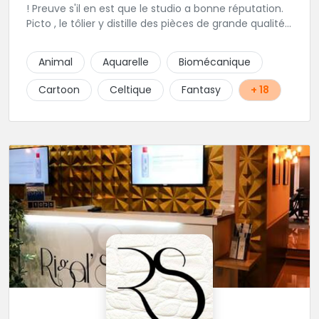
! Preuve s'il en est que le studio a bonne réputation.
Picto , le tôlier y distille des pièces de grande qualité
dans la bonne humeur bien sur et avec une hygiène
irréprochable! "A.Raok"signifie "en avant" en gaelique,
Animal
Aquarelle
Biomécanique
comme un symbole! Foncez dans ce studio!
Cartoon
Celtique
Fantasy
+ 18