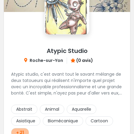
Atypic Studio
Roche-sur-Yon
(0 avis)
Atypic studio, c'est avant tout le savant mélange de
deux tatoueurs qui réalisent n'importe quel projet
avec un incroyable professionnalisme et une grande
bonté. C'est simple, n'ayez pas peur d'aller vers eux,
s'ils auront toujours l'expertise pour piquer le projet
de vos rêves, il sauront aussi vous prodiguer les
Abstrait
Animal
Aquarelle
quelques conseils avisés qui vous permettront de
sublimer vos envies.
Asiatique
Biomécanique
Cartoon
+ 21