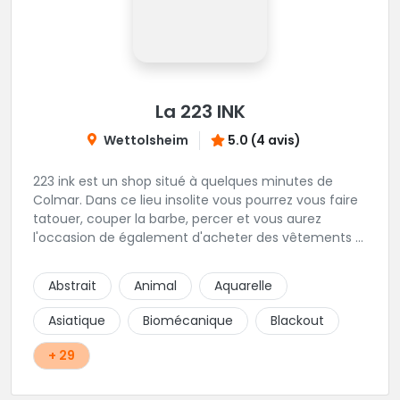
La 223 INK
Wettolsheim
5.0 (4 avis)
223 ink est un shop situé à quelques minutes de
Colmar. Dans ce lieu insolite vous pourrez vous faire
tatouer, couper la barbe, percer et vous aurez
l'occasion de également d'acheter des vêtements à
la boutique. Coté tatouage c'est Célin qui vous
recevra pour vos projets de style réaliste, floral,
Abstrait
Animal
Aquarelle
religieux et latino. On vous invite à pousser
rapidement la porte de ce shop.
Asiatique
Biomécanique
Blackout
+ 29