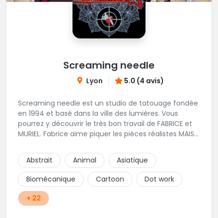
Screaming needle
Lyon
5.0 (4 avis)
Screaming needle est un studio de tatouage fondée
en 1994 et basé dans la ville des lumières. Vous
pourrez y découvrir le très bon travail de FABRICE et
MURIEL. Fabrice aime piquer les pièces réalistes MAIS
PAS QUE..... Muriel favorise les pièces traditionnelles
tribales ou polynesiennes ainsi que le lettrage. Nous
Abstrait
Animal
Asiatique
vous invitons à leurs transmettre des questions par
message ou à goutter à venir l'univers convivial du
Biomécanique
Cartoon
Dot work
shop...
+ 22