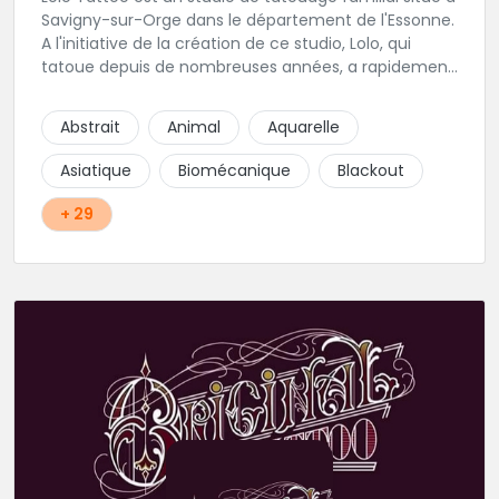
Savigny-sur-Orge dans le département de l'Essonne.
A l'initiative de la création de ce studio, Lolo, qui
tatoue depuis de nombreuses années, a rapidement
été rejoint par oceane qui apporte une touche
féminine aux projets de tatouage. Karine, la femme
Abstrait
Animal
Aquarelle
de Lolo, s'occupera de tous vos projets de piercing.
Une équipe familiale et chaleureuse vivement
Asiatique
Biomécanique
Blackout
recommandée !
+ 29