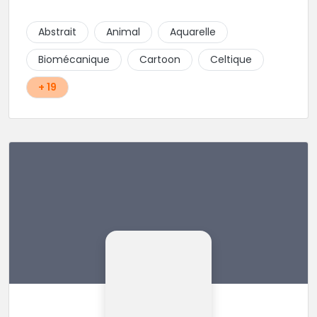
pierçing. Dans un cadre cosy, une ambiance pro et
détendu. Que demander de plus?
Abstrait
Animal
Aquarelle
Biomécanique
Cartoon
Celtique
+ 19