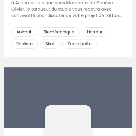
à Annemasse à quelques kilomètres de Genève.
Olivier, le tatoueur du studio vous recevra avec
convivialité pour discuter de votre projet de tattoo.
N'hésitez pas à lui envoyer directement un message
pour prendre rendez-vous.
Animal
Biomécanique
Horreur
Réaliste
Skull
Trash polka