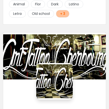
Animal
Flor
Dark
Latino
Letra
Old school
+ 3