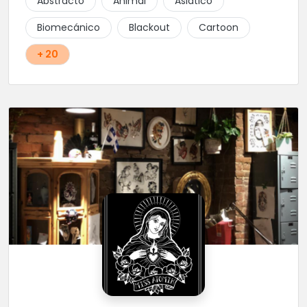
Abstracto
Animal
Asiático
Biomecánico
Blackout
Cartoon
+ 20