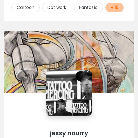
Cartoon
Dot work
Fantasía
+ 19
jessy nourry