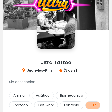
Ultra Tattoo
Juan-les-Pins
(9 avis)
Sin descripción
Animal
Asiático
Biomecánico
Cartoon
Dot work
Fantasía
+ 17