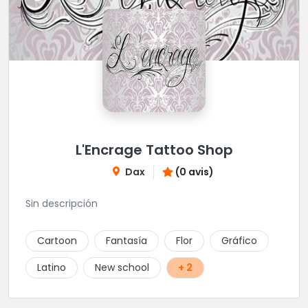
L'Encrage Tattoo Shop
Dax
(0 avis)
Sin descripción
Cartoon
Fantasía
Flor
Gráfico
Latino
New school
+ 2