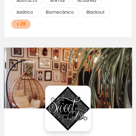
Abstracto
Animal
Acuarela
Asiático
Biomecánico
Blackout
+ 29