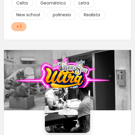
Celta
Geométrico
Letra
New school
polinesio
Realista
+ 1