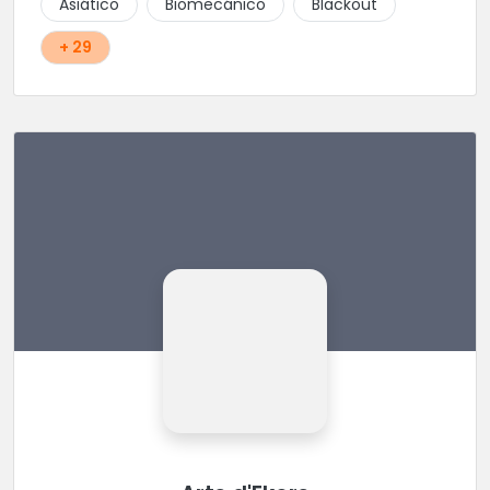
Asiático
Biomecánico
Blackout
+ 29