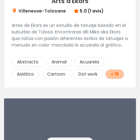
Arts d'Ekors
Villeneuve-Tolosane
5.0 (1 avis)
Artes de Ekors es un estudio de tatuaje basado en el
suburbio de Tolosa. Encontraras allí Mika aka Ekors
que tatúa con pasión diferentes estilos de tatuajes a
menudo en color: mezclada la acuarela al gráfico
pasando por el trash polka por ejemplo, pero
también Sonia aka So' Tattoo que trabaja el dotwork
Abstracto
Animal
Acuarela
con mucha ligereza, y por fin, Kiko aka
Kiko.sandfennec ! Entonces ven a vernos cuando la
Asiático
Cartoon
Dot work
+ 18
envidia te picará...