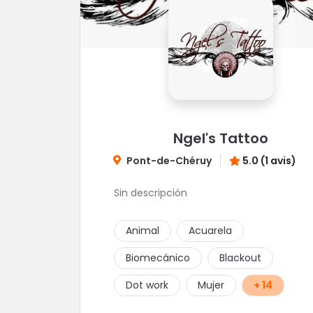
Ngel's Tattoo
Pont-de-Chéruy
5.0 (1 avis)
Sin descripción
Animal
Acuarela
Biomecánico
Blackout
Dot work
Mujer
+ 14