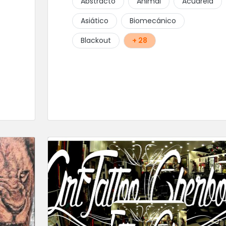
Abstracto
Animal
Acuarela
Asiático
Biomecánico
Blackout
+ 28