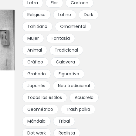
Letra
Flor
Cartoon
Religioso
Latino
Dark
Tahitiano
Ornamental
Mujer
Fantasía
Animal
Tradicional
Gráfico
Calavera
Grabado
Figurativo
Japonés
Neo tradicional
Todos los estilos
Acuarela
Geométrico
Trash polka
Mándala
Tribal
Dot work
Realista