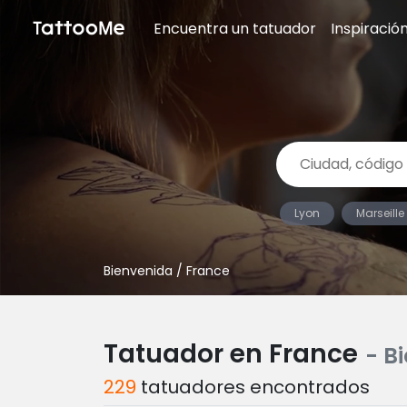
Encuentra un tatuador
Inspiració
Lyon
Marseille
Bienvenida
/ France
Tatuador en France
- B
229
tatuadores encontrados