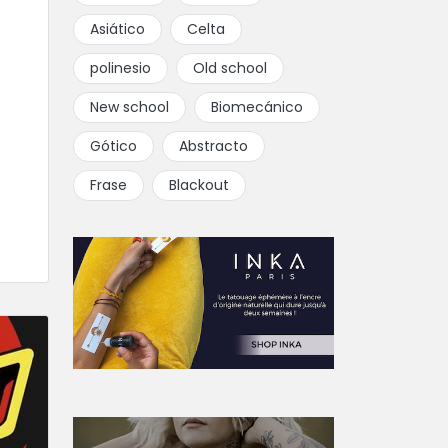
Asiático
Celta
polinesio
Old school
New school
Biomecánico
Gótico
Abstracto
Frase
Blackout