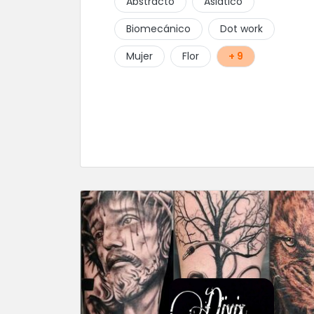
Abstracto
Asiático
Biomecánico
Dot work
Mujer
Flor
+ 9