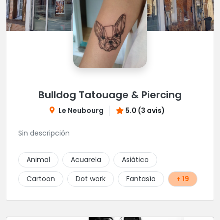
Bulldog Tatouage & Piercing
Le Neubourg
5.0 (3 avis)
Sin descripción
Animal
Acuarela
Asiático
Cartoon
Dot work
Fantasía
+ 19