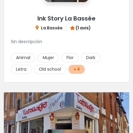
Ink Story La Bassée
La Bassée
(1 avis)
Sin descripción
Animal
Mujer
Flor
Dark
Letra
Old school
+ 4