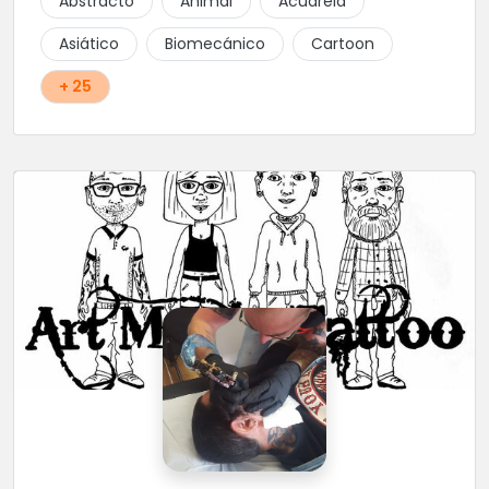
Abstracto
Animal
Acuarela
Asiático
Biomecánico
Cartoon
+ 25