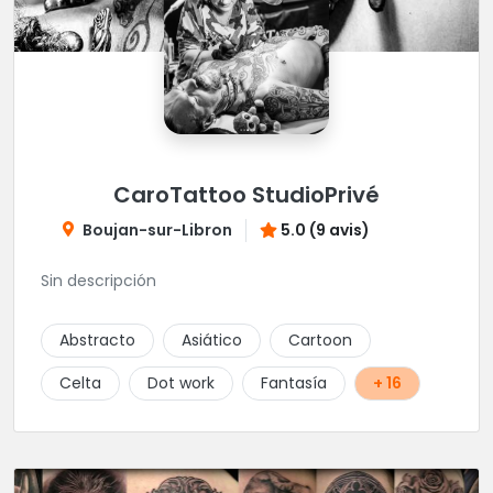
CaroTattoo StudioPrivé
Boujan-sur-Libron
5.0 (9 avis)
Sin descripción
Abstracto
Asiático
Cartoon
Celta
Dot work
Fantasía
+ 16