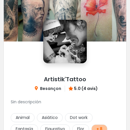
Artistik'Tattoo
Besançon
5.0 (4 avis)
Sin descripción
Animal
Asiático
Dot work
Fantasía
Figurativo
Flor
+ 8