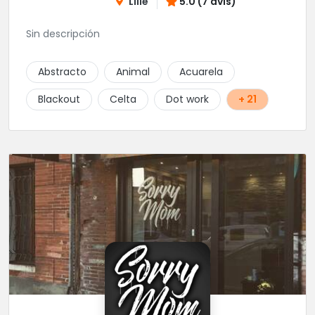
Lille
5.0 (7 avis)
Sin descripción
Abstracto
Animal
Acuarela
Blackout
Celta
Dot work
+ 21