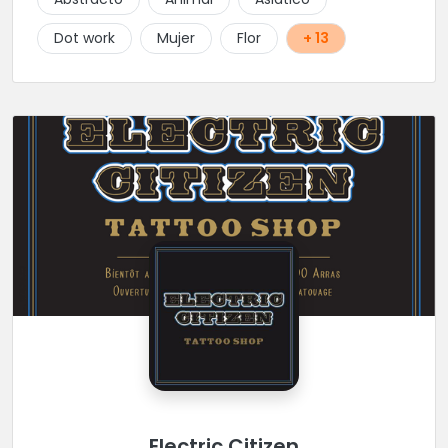
Dot work
Mujer
Flor
+ 13
Electric Citizen