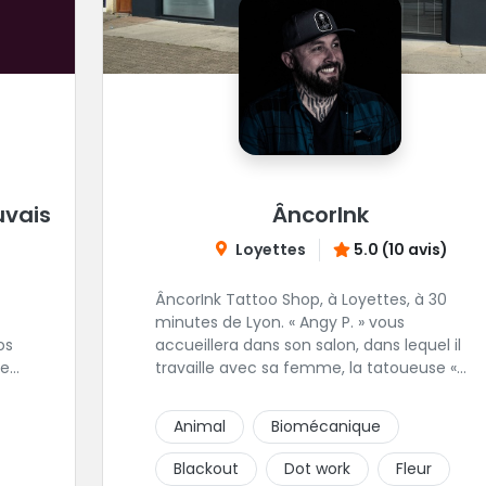
uvais
ÂncorInk
Loyettes
5.0 (10 avis)
ÂncorInk Tattoo Shop, à Loyettes, à 30
minutes de Lyon. « Angy P. » vous
os
accueillera dans son salon, dans lequel il
ue
travaille avec sa femme, la tatoueuse «
is.
Hell Od Ink », spécialisé dans le style fat line,
full black et ornemental. Vous pourrez
Animal
Biomécanique
également retrouvez notre perceuse,
« Piercing by Strega ».
Blackout
Dot work
Fleur