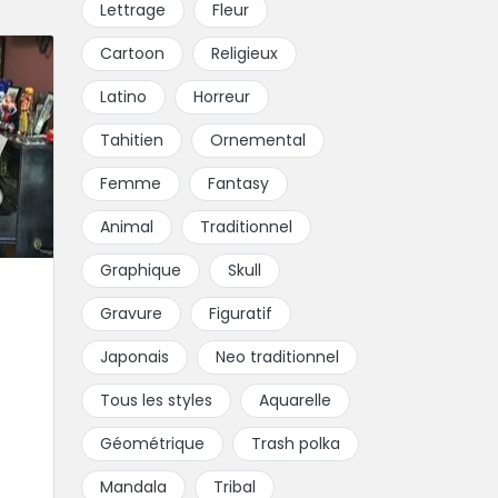
Lettrage
Fleur
Cartoon
Religieux
Latino
Horreur
Tahitien
Ornemental
Femme
Fantasy
Animal
Traditionnel
Graphique
Skull
Gravure
Figuratif
Japonais
Neo traditionnel
Tous les styles
Aquarelle
Géométrique
Trash polka
Mandala
Tribal