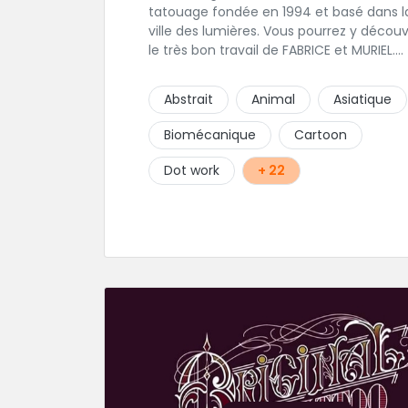
tatouage fondée en 1994 et basé dans la
ville des lumières. Vous pourrez y découv
le très bon travail de FABRICE et MURIEL.
Fabrice aime piquer les pièces réalistes
MAIS PAS QUE..... Muriel favorise les pièce
Abstrait
Animal
Asiatique
traditionnelles tribales ou polynesiennes
ainsi que le lettrage. Nous vous invitons 
Biomécanique
Cartoon
leurs transmettre des questions par
message ou à goutter à venir l'univers
Dot work
+ 22
convivial du shop...