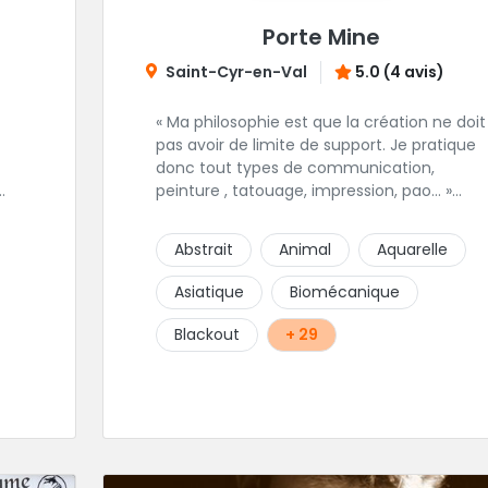
Porte Mine
Saint-Cyr-en-Val
5.0 (4 avis)
« Ma philosophie est que la création ne doit
pas avoir de limite de support. Je pratique
donc tout types de communication,
peinture , tatouage, impression, pao… »
Après plusieurs années à étudier le dessin
et la technique du tatouage en autonomie
Abstrait
Animal
Aquarelle
puis en salon. Dans le respect des règles
ls
d’hygiènes, Nicolas vous conseille, réalise
Asiatique
Biomécanique
vos dessins et tatouage pour votre plaisir
dans une ambiance décontractée.
Blackout
+ 29