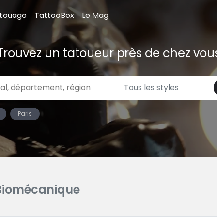
atouage
TattooBox
Le Mag
Trouvez un tatoueur près de chez vou
Paris
Biomécanique