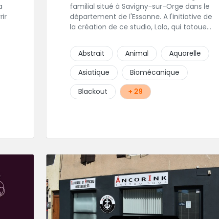
familial situé à Savigny-sur-Orge dans le
rir
département de l'Essonne. A l'initiative de
la création de ce studio, Lolo, qui tatoue
depuis de nombreuses années, a
s
rapidement été rejoint par oceane qui
Abstrait
Animal
Aquarelle
apporte une touche féminine aux projets
à
de tatouage. Karine, la femme de Lolo,
Asiatique
Biomécanique
s'occupera de tous vos projets de piercing.
Une équipe familiale et chaleureuse
Blackout
+ 29
vivement recommandée !