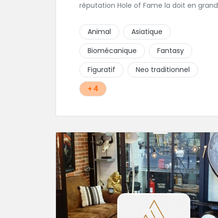
réputation Hole of Fame la doit en gran
partie au travail réalisé par François, un
tatoueur reconnu pour le sérieux de son
Animal
Asiatique
travail. Une superbe adresse du tatouage
pour les Montcelliens, Montcelliennes et
Biomécanique
Fantasy
tous les habitants de Saône et Loire !
Figuratif
Neo traditionnel
+ 4