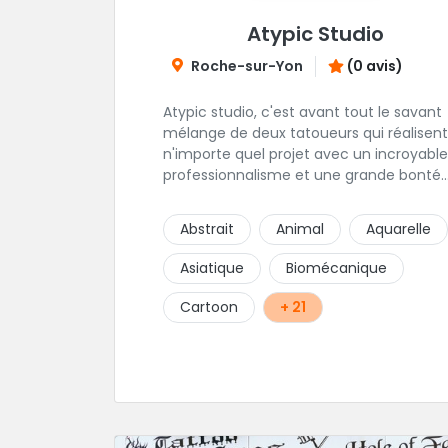
Atypic Studio
Roche-sur-Yon
(0 avis)
Atypic studio, c'est avant tout le savant
mélange de deux tatoueurs qui réalisent
n'importe quel projet avec un incroyable
professionnalisme et une grande bonté.
C'est simple, n'ayez pas peur d'aller vers
eux, s'ils auront toujours l'expertise pour
Abstrait
Animal
Aquarelle
piquer le projet de vos rêves, il sauront
aussi vous prodiguer les quelques consei
Asiatique
Biomécanique
avisés qui vous permettront de sublimer
vos envies.
Cartoon
+ 21