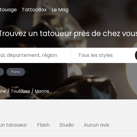
atouage
TattooBox
Le Mag
Trouvez un tatoueur près de chez vou
Paris
nne
/
Toulouse
/ Maorie
un tatoueur
Flash
Studio
Aucun avis