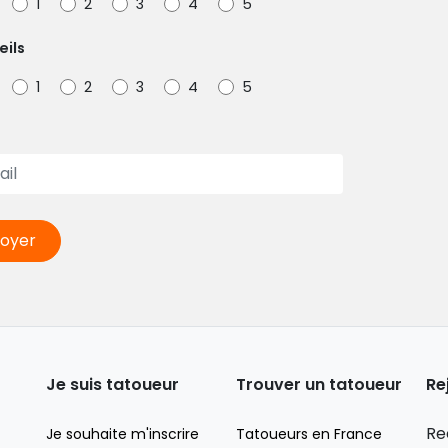
1
2
3
4
5
eils
1
2
3
4
5
oyer
Je suis tatoueur
Trouver un tatoueur
Re
Re
Je souhaite m'inscrire
Tatoueurs en France