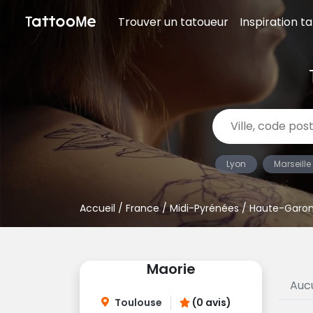
Trouver un tatoueur
Inspiration t
Lyon
Marseille
Accueil
/
France
/
Midi-Pyrénées
/
Haute-Garo
Maorie
Auc
Toulouse
(0 avis)