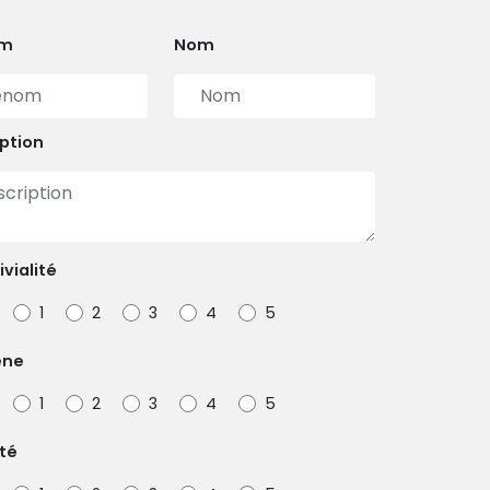
om
Nom
ption
vialité
1
2
3
4
5
ène
1
2
3
4
5
té