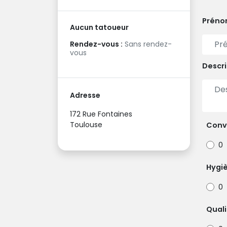
Prén
Aucun tatoueur
Rendez-vous :
Sans rendez-
vous
Descri
Adresse
172 Rue Fontaines
Toulouse
Convi
0
Hygi
0
Quali