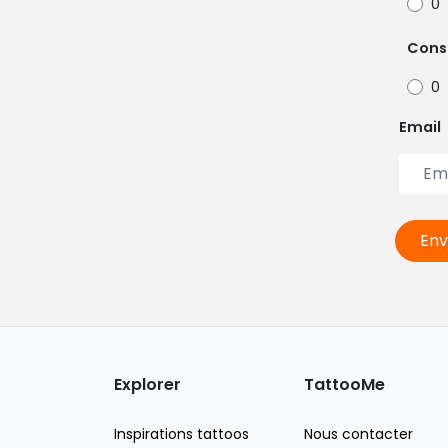
0
Cons
0
Email
Env
Explorer
TattooMe
Inspirations tattoos
Nous contacter