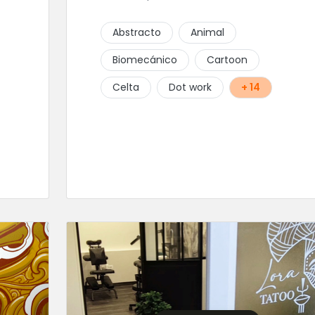
Abstracto
Animal
Biomecánico
Cartoon
Celta
Dot work
+ 14