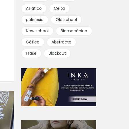
Asiático
Celta
polinesio
Old school
New school
Biomecánico
Gótico
Abstracto
Frase
Blackout