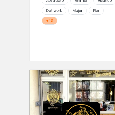
Abstracto
Animal
Asiático
Dot work
Mujer
Flor
+ 13