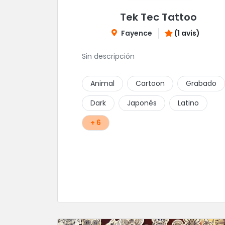
Tek Tec Tattoo
Fayence
(1 avis)
Sin descripción
Animal
Cartoon
Grabado
Dark
Japonés
Latino
+ 6