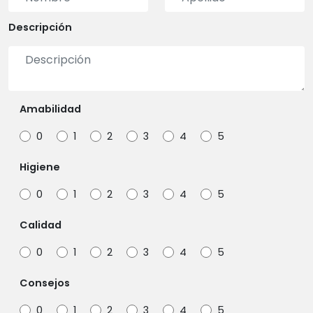
Descripción
Amabilidad
0
1
2
3
4
5
Higiene
0
1
2
3
4
5
Calidad
0
1
2
3
4
5
Consejos
0
1
2
3
4
5